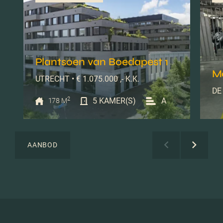
Plantsoen van Boedapest 1
M
UTRECHT • € 1.075.000 ,- K.K.
DE 
2
5 KAMER(S)
A
178 M
AANBOD