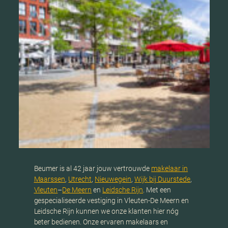
Beumer is al 42 jaar jouw vertrouwde
makelaar in
Maarssen
,
Utrecht
,
Nieuwegein
,
Wijk bij Duurstede
,
Vleuten
–
De Meern
en
Leidsche Rijn
. Met een
gespecialiseerde vestiging in Vleuten-De Meern en
Leidsche Rijn kunnen we onze klanten hier nóg
beter bedienen. Onze ervaren makelaars en