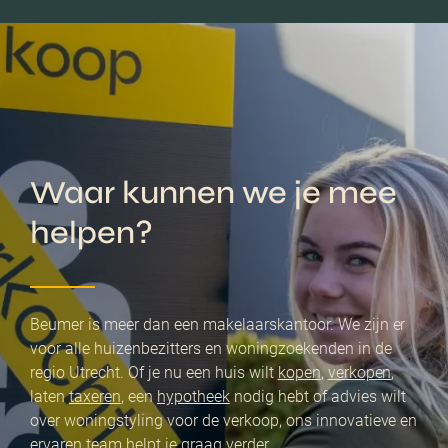
Waar kunnen we je mee
helpen?
Beumer is meer dan een makelaarskantoor. We zijn er
voor alle huizenbezitters en woningzoekenden in de
regio Utrecht. Of je nu een huis wilt
kopen
,
verkopen
,
laten
taxeren
, een
hypotheek
nodig hebt of advies wilt
over woningstyling voor de verkoop, ons innovatieve en
ervaren team helpt je graag verder.