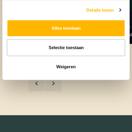
Details tonen
Niek Maathuis
Chris
Alles toestaan
NVM Register Makelaar
NVM Mak
Selectie toestaan
Weigeren