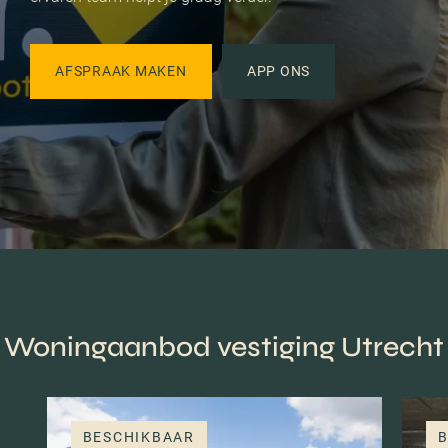
AFSPRAAK MAKEN
APP ONS
Woningaanbod vestiging Utrecht
BESCHIKBAAR
B