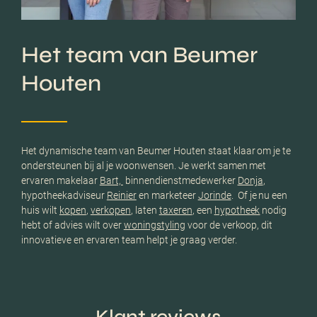
Het team van Beumer
Houten
Het dynamische team van Beumer Houten staat klaar om je te
ondersteunen bij al je woonwensen. Je werkt samen met
ervaren makelaar
Bart,
binnendienstmedewerker
Donja
,
hypotheekadviseur
Reinier
en marketeer
Jorinde
. Of je nu een
huis wilt
kopen
,
verkopen
, laten
taxeren
, een
hypotheek
nodig
hebt of advies wilt over
woningstyling
voor de verkoop, dit
innovatieve en ervaren team helpt je graag verder.
Klant reviews