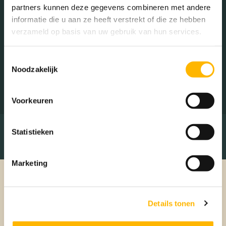
partners kunnen deze gegevens combineren met andere
Nieuwegein
informatie die u aan ze heeft verstrekt of die ze hebben
verzameld op basis van uw gebruik van hun services.
Erg vriendelijk ! En proberen echt het uiterste eruit te halen.
Alles wordt geregeld en met vragen altijd iemand
beschikbaar!Ik zeg doen!
Toestemmingsselectie
Noodzakelijk
Verkoper Coltbaan 21 52
Voorkeuren
Statistieken
Marketing
Details tonen
Specialisten