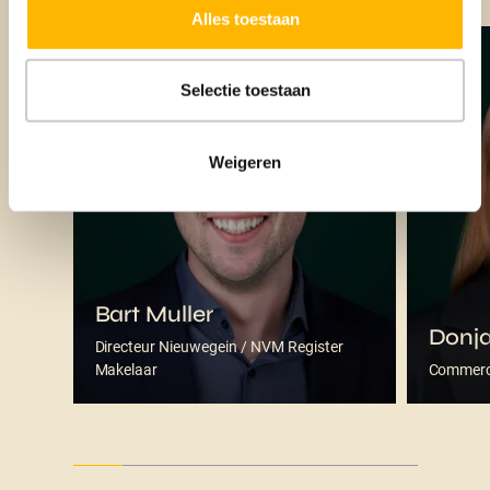
Alles toestaan
Selectie toestaan
Weigeren
Bart Muller
Donj
Directeur Nieuwegein / NVM Register
Makelaar
Commerci