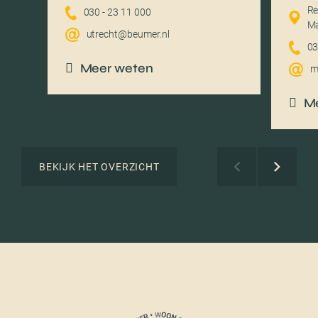
Re
030 - 23 11 000
Ma
utrecht@beumer.nl
03
Meer weten
m
M
BEKIJK HET OVERZICHT