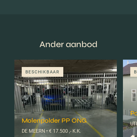
Ander aanbod
BESCHIKBAAR
B
Pa
Molenpolder PP ONG
UTR
DE MEERN • € 17.500 ,- K.K.