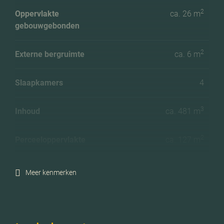
2
Oppervlakte
ca. 26 m
gebouwgebonden
2
Externe bergruimte
ca. 6 m
Slaapkamers
4
3
Inhoud
ca. 481 m
2
Perceeloppervlakte
ca. 127 m
Ligging tuin
Zuid
Meer kenmerken
Energielabel
A+