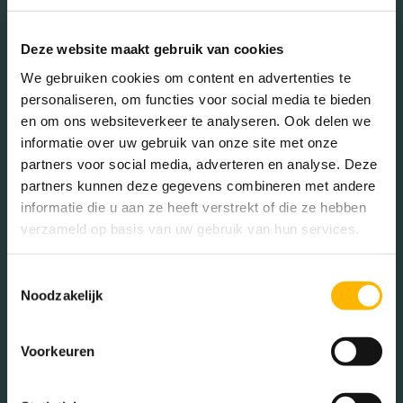
45 - 65 jaar (15.96%)
65+ jaar (3.15%)
Deze website maakt gebruik van cookies
We gebruiken cookies om content en advertenties te
personaliseren, om functies voor social media te bieden
Geslacht
en om ons websiteverkeer te analyseren. Ook delen we
informatie over uw gebruik van onze site met onze
partners voor social media, adverteren en analyse. Deze
Mannen (49.27%)
partners kunnen deze gegevens combineren met andere
Vrouwen (50.73%)
informatie die u aan ze heeft verstrekt of die ze hebben
verzameld op basis van uw gebruik van hun services.
Toestemmingsselectie
Noodzakelijk
Gezinnen met kinderen
Voorkeuren
Met kinderen (64.93%)
Zonder kinderen (19.79%)
Éénpersoons huishoudens