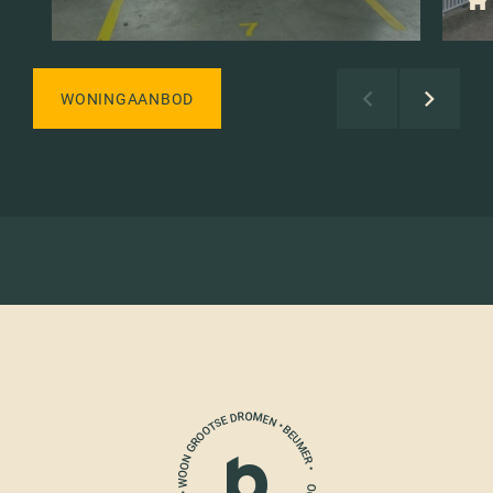
WONINGAANBOD