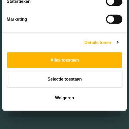
Statistieken
(15.28%)
Marketing
Woningen koop / huur
Details tonen
Koop (68.69%)
Alles toestaan
Huur (31.31%)
Selectie toestaan
Aantal inwoners:
Weigeren
4435