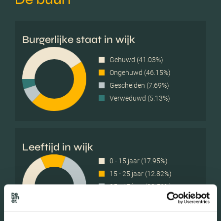
Burgerlijke staat in wijk
Gehuwd (41.03%)
Ongehuwd (46.15%)
Gescheiden (7.69%)
Verweduwd (5.13%)
Leeftijd in wijk
0 - 15 jaar (17.95%)
15 - 25 jaar (12.82%)
25 - 45 jaar (20.51%)
45 - 65 jaar (28.21%)
65+ jaar (20.51%)