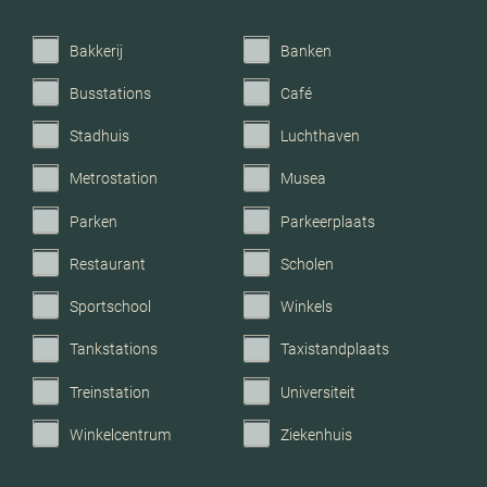
Voorzieningen
Tv kabel, rookkanaal,
dakraam
Bakkerij
Banken
Busstations
Café
Parkeerfaciliteiten
Op eigen terrein
Stadhuis
Luchthaven
Garage
Vrijstaand steen
Metrostation
Musea
Parken
Parkeerplaats
Restaurant
Scholen
Sportschool
Winkels
Tankstations
Taxistandplaats
Treinstation
Universiteit
Winkelcentrum
Ziekenhuis