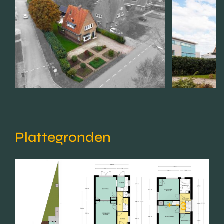
Plattegronden
+ -3