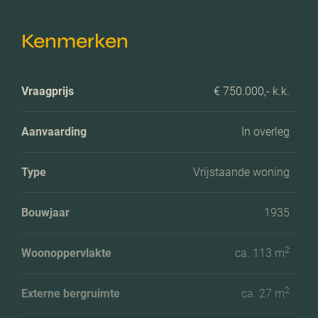
Kenmerken
Vraagprijs
€ 750.000,- k.k.
Aanvaarding
In overleg
Type
Vrijstaande woning
Bouwjaar
1935
2
Woonoppervlakte
ca. 113 m
2
Externe bergruimte
ca. 27 m