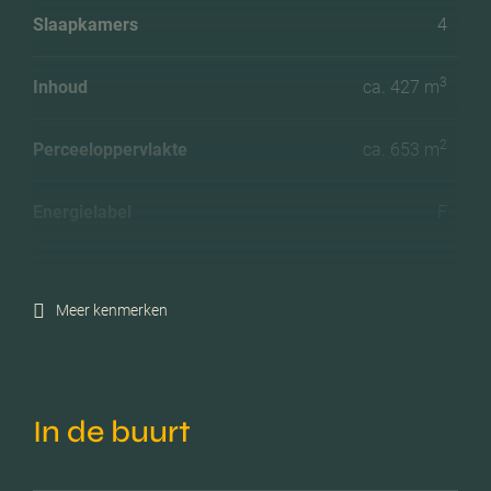
Slaapkamers
4
3
Inhoud
ca. 427 m
2
Perceeloppervlakte
ca. 653 m
Energielabel
F
Isolatie
Dakisolatie, gedeeltelijk
dubbel glas
Meer kenmerken
Verwarming
Cv ketel, mogelijkheid
voor open haard
In de buurt
C.v.-ketel bouwjaar
2022