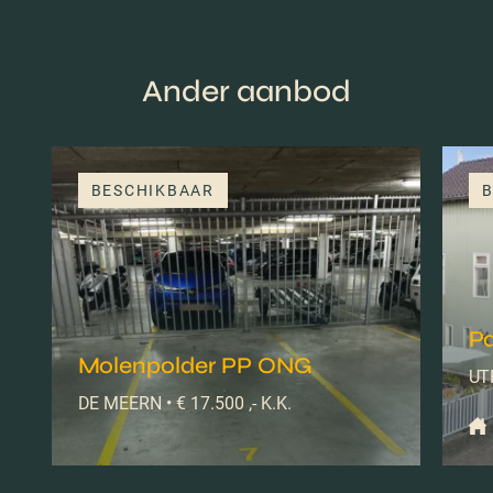
Ander aanbod
BESCHIKBAAR
B
Pa
Molenpolder PP ONG
UTR
DE MEERN • € 17.500 ,- K.K.