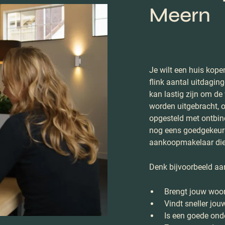
Meern
Je wilt een huis kope
flink aantal uitdagin
kan lastig zijn om de
worden uitgebracht, 
opgesteld met ontbi
nog eens goedgekeurd
aankoopmakelaar die j
Denk bijvoorbeeld aa
Brengt jouw woo
Vindt sneller jo
Is een goede ond