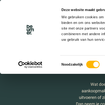
Deze website maakt gebru
BEL BEUMER
We gebruiken cookies om c
bieden en om ons websitev
site met onze partners vo
combineren met andere inf
uw gebruik van hun servic
Ma
Toestemmingsselectie
Noodzakelijk
Wat doe
aankoopmake
uitvoeren of 
Dan neem je con