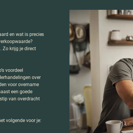
aard en wat is precies
 verkoopwaarde?
o krijg je direct
’s voordeel
derhandelingen over
eden voor overname
naast een goede
dstip van overdracht
et volgende voor je: