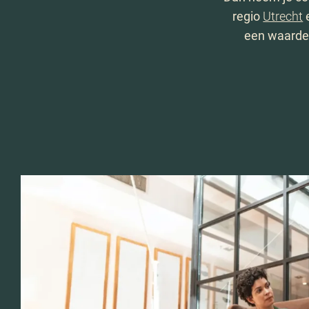
regio
Utrecht
e
een waardeb