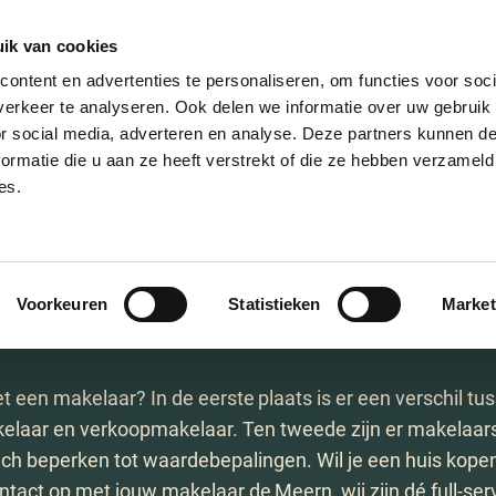
ik van cookies
AANBOD
VERKOPEN
NIEUWBOU
ontent en advertenties te personaliseren, om functies voor soci
erkeer te analyseren. Ook delen we informatie over uw gebruik
or social media, adverteren en analyse. Deze partners kunnen 
ormatie die u aan ze heeft verstrekt of die ze hebben verzameld
es.
kelaar De Me
Voorkeuren
Statistieken
Market
t een makelaar? In de eerste plaats is er een verschil tu
laar en verkoopmakelaar. Ten tweede zijn er makelaars 
zich beperken tot waardebepalingen. Wil je een huis kope
tact op met jouw makelaar de Meern, wij zijn dé full-ser