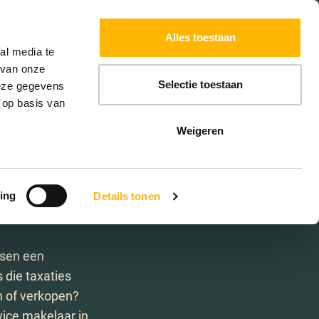
Powered by
Translate
Alles toestaan
W
HYPOTHEKEN
EXTRA DIENSTEN
al media te
 van onze
Selectie toestaan
deze gegevens
 op basis van
ern
Weigeren
ing
Details tonen
ssen een
die taxaties
n of verkopen?
vice makelaar in