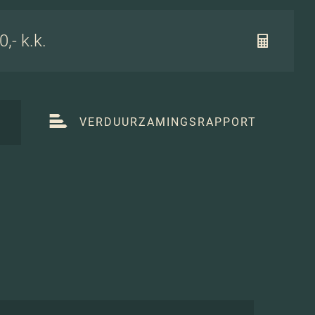
,- k.k.
T
VERDUURZAMINGSRAPPORT