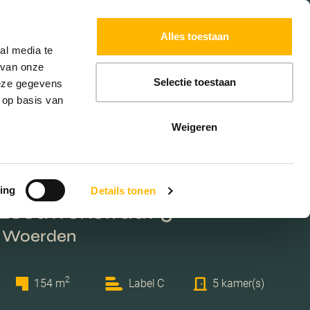
Powered by
Translate
Alles toestaan
al media te
 van onze
Selectie toestaan
deze gegevens
 op basis van
Weigeren
ing
Details tonen
 Leeuwenstraat 5
, Woerden
2
154 m
Label C
5 kamer(s)