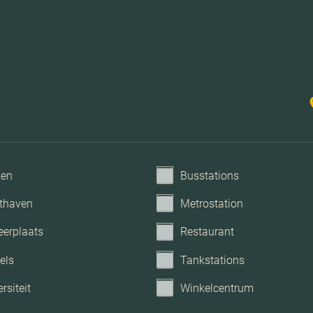
ken
Busstations
thaven
Metrostation
eerplaats
Restaurant
els
Tankstations
rsiteit
Winkelcentrum