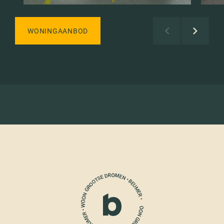
WONINGAANBOD