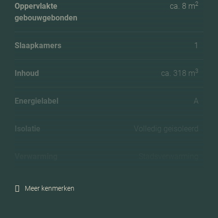
2
Oppervlakte
ca. 8 m
gebouwgebonden
Slaapkamers
1
3
Inhoud
ca. 318 m
Energielabel
A
Isolatie
Volledig geisoleerd
Verwarming
Stadsverwarming
Voorzieningen
Mechanische ventilatie
Meer kenmerken
Parkeerfaciliteiten
Openbaar parkeren, op