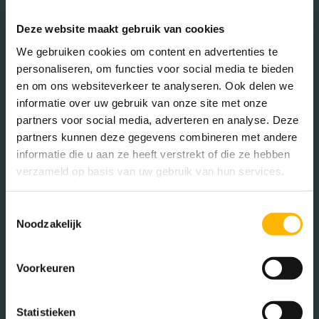
Mannen (50.33%)
Deze website maakt gebruik van cookies
Vrouwen (49.67%)
We gebruiken cookies om content en advertenties te
personaliseren, om functies voor social media te bieden
en om ons websiteverkeer te analyseren. Ook delen we
informatie over uw gebruik van onze site met onze
partners voor social media, adverteren en analyse. Deze
Gezinnen met kinderen
partners kunnen deze gegevens combineren met andere
Met kinderen (46.36%)
informatie die u aan ze heeft verstrekt of die ze hebben
verzameld op basis van uw gebruik van hun services.
Zonder kinderen (25.27%)
Éénpersoons huishoudens
(28.37%)
Toestemmingsselectie
Noodzakelijk
Voorkeuren
Aantal inwoners:
18440
Statistieken