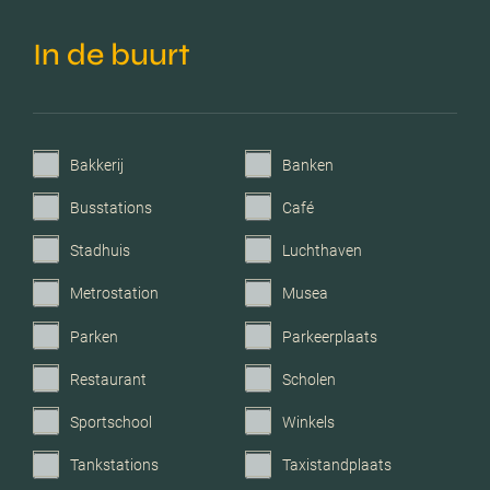
afgesloten terrein
In de buurt
Garage
Geen garage
Bakkerij
Banken
Busstations
Café
Stadhuis
Luchthaven
Metrostation
Musea
Parken
Parkeerplaats
Restaurant
Scholen
Sportschool
Winkels
Tankstations
Taxistandplaats