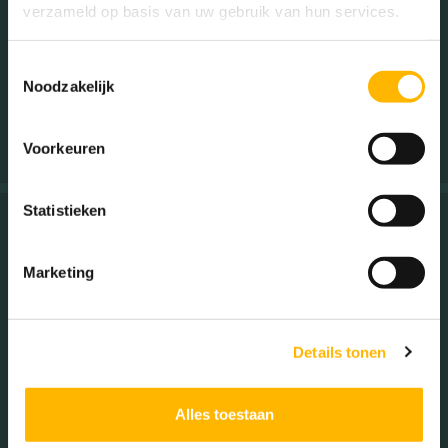
verzameld op basis van uw gebruik van hun services.
Prettig contact, makkelijk via WhatsApp, afspraken werden
nagekomen. Ook toen het wat minder makkelijk leek te
Toestemmingsselectie
gaan, bleef ze terecht vertrouwen op de goede afloop.
Noodzakelijk
Verkoper Merwedekade 233
Voorkeuren
Statistieken
Maarssen
Marketing
Marcel is als makelaar ervaren, sympathiek, leuk in de
omgang en heeft duidelijk lokale marktkennis. Beumer heeft
met een duidelijke plan een mooi resultaat geleverd.
Details tonen
Verkoper Burgemeester Cambier van
Nootenstraat 17
Alles toestaan