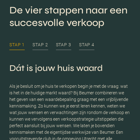
De vier stappen naar een
succesvolle verkoop
STAP 1
STAP 2
STAP 3
STAP 4
Dát is jouw huis waard
B
Als je besluit om je huis te verkopen begin je met de vraag: wat
Goed
is het in de huidige markt waard? Bij Beumer combineren we
Beum
het geven van een waardebepaling graag met een vrijblijvende
krac
kennismaking. Zo kunnen we je eerst leren kennen, weten we
mark
wat jouw wensen en verwachtingen zijn rondom de verkoop en
doel
kunnen we vervolgens een verkoopstrategie uitstippelen die
word
perfect aansluit bij jouw wensen. We laten je bovendien
teks
kennismaken met de eigentijdse werkwijze van Beumer. Een
Onze
vooruitstrevende club in de omgeving Utrecht met alle
video