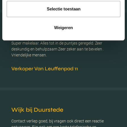
Selectie toestaan
Weigeren
Nieuwegein
Super makelaar. Alles tot in de puntjes geregeld. Zeer
deskundig en behulpzaam Zeer zeker aan te bevelen .
Vriendelijke mensen.
Verkoper Van Leuffenpad 11
Wijk bij Duurstede
Contact verliep goed, bij vragen ook direct een reactie