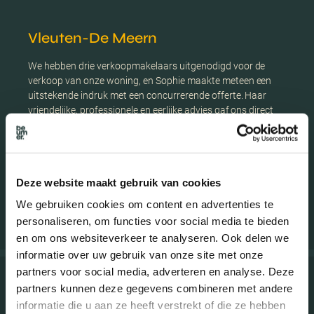
Vleuten-De Meern
We hebben drie verkoopmakelaars uitgenodigd voor de
verkoop van onze woning, en Sophie maakte meteen een
uitstekende indruk met een concurrerende offerte. Haar
vriendelijke, professionele en eerlijke advies gaf ons direct
vertrouwen. Gedurende het hele verkooptraject schakelde
ze snel via WhatsApp en hanteerde ze een effectieve
verkoopstrategie, waardoor ons huis voor een mooie prijs is
verkocht. Wij bevelen Sophie van Beumer van harte aan!
Deze website maakt gebruik van cookies
Verkoper Guldenplantsoen 41
We gebruiken cookies om content en advertenties te
personaliseren, om functies voor social media te bieden
en om ons websiteverkeer te analyseren. Ook delen we
informatie over uw gebruik van onze site met onze
partners voor social media, adverteren en analyse. Deze
partners kunnen deze gegevens combineren met andere
Utrecht
informatie die u aan ze heeft verstrekt of die ze hebben