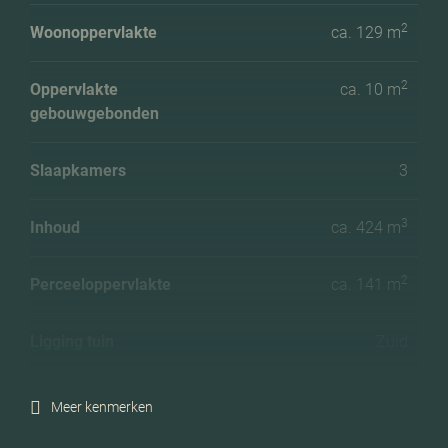
2
Woonoppervlakte
ca. 129 m
2
Oppervlakte
ca. 10 m
gebouwgebonden
Slaapkamers
3
3
Inhoud
ca. 424 m
2
Perceeloppervlakte
ca. 141 m
Ligging tuin
Zuid
Energielabel
A
Meer kenmerken