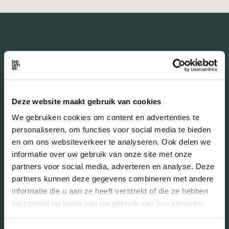
De buurt
Deze website maakt gebruik van cookies
Burgerlijke staat in wijk
We gebruiken cookies om content en advertenties te
Gehuwd (35.67%)
personaliseren, om functies voor social media te bieden
Ongehuwd (55.38%)
en om ons websiteverkeer te analyseren. Ook delen we
Gescheiden (6.46%)
informatie over uw gebruik van onze site met onze
Verweduwd (2.49%)
partners voor social media, adverteren en analyse. Deze
partners kunnen deze gegevens combineren met andere
informatie die u aan ze heeft verstrekt of die ze hebben
verzameld op basis van uw gebruik van hun services.
Leeftijd in wijk