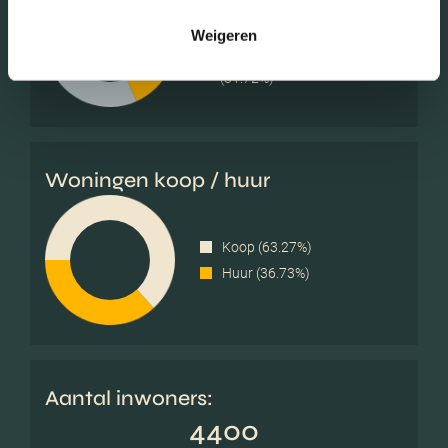
Met kinderen (40.59%)
Zonder kinderen (27.69%)
Weigeren
Éénpersoons huishoudens
(31.72%)
Woningen koop / huur
Koop (63.27%)
Huur (36.73%)
Aantal inwoners:
4400