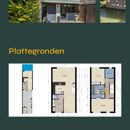
Plattegronden
+ -3