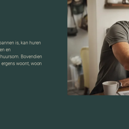
pannen is, kan huren
den en
ke huursom. Bovendien
ij ergens woont, woon