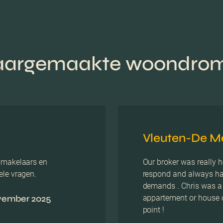
argemaakte woondro
Vleuten-De M
t makelaars en
Our broker was really h
ele vragen.
respond and always ha
demands . Chris was a 
vember 2025
appartement or house o
point !