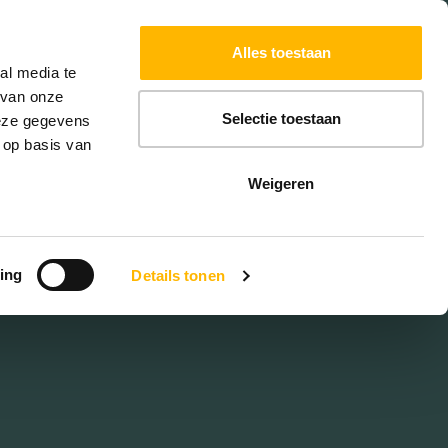
Powered by
Translate
Alles toestaan
W
HYPOTHEKEN
EXTRA DIENSTEN
al media te
 van onze
Selectie toestaan
deze gegevens
 op basis van
in
Weigeren
oort
ing
Details tonen