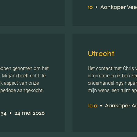
10
Aankoper Vee
Utrecht
 hebben genomen om het
Het contact met Chris ve
 Mirjam heeft echt de
informatie en ik ben ze
elk aspect van onze
onderhandelingsinspan
e periode aangekocht
mijn wens, een ruim app
10.0
Aankoper Au
134
24 mei 2026