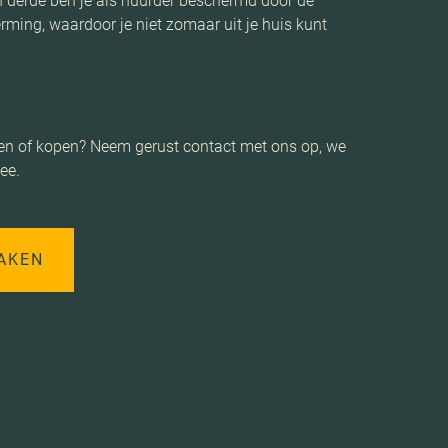
en derde ben je als huurder beschermd door de
rming, waardoor je niet zomaar uit je huis kunt
uren of kopen? Neem gerust contact met ons op, we
ee.
AKEN