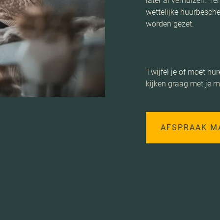
later al verhuizen. T
wettelijke huurbesche
worden gezet.
Twijfel je of moet h
kijken graag met je m
AFSPRAAK M