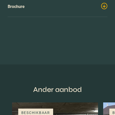
Brochure
Ander aanbod
BESCHIKBAAR
B