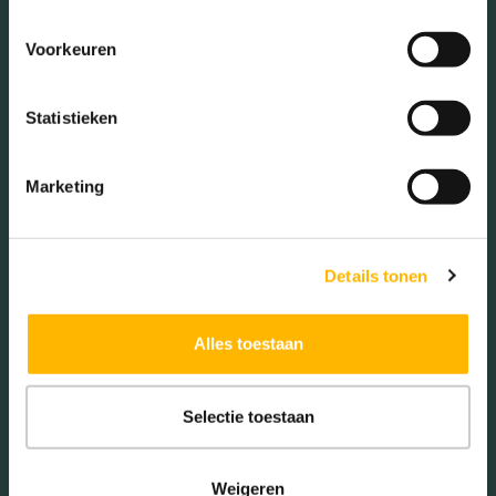
Gezinnen met kinderen
Voorkeuren
Met kinderen (40.59%)
Zonder kinderen (27.69%)
Statistieken
Éénpersoons huishoudens
(31.72%)
Marketing
Woningen koop / huur
Details tonen
Koop (63.27%)
Alles toestaan
Huur (36.73%)
Selectie toestaan
Weigeren