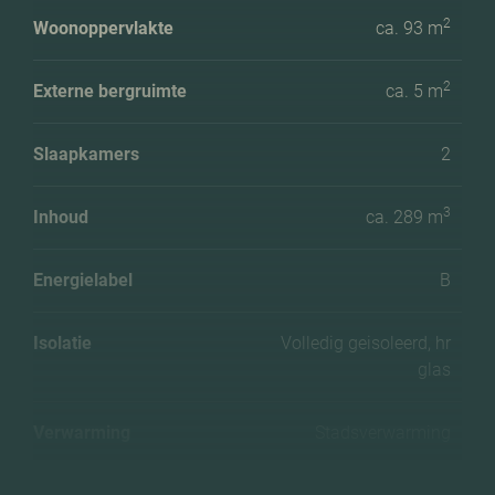
2
Woonoppervlakte
ca. 93 m
2
Externe bergruimte
ca. 5 m
Slaapkamers
2
3
Inhoud
ca. 289 m
Energielabel
B
Isolatie
Volledig geisoleerd, hr
glas
Verwarming
Stadsverwarming