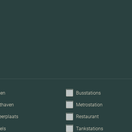
Dakisolatie, muurisolatie
Mechanische ventil
ken
Busstations
thaven
Metrostation
eerplaats
Restaurant
els
Tankstations