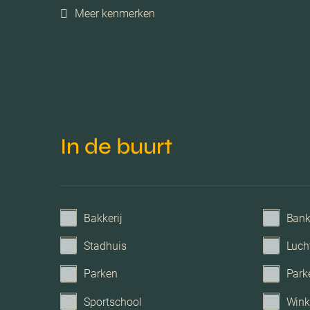
Meer kenmerken
Energielabel
Isolatie
Verwarming
In de buurt
Voorzieningen
Parkeerfaciliteiten
Bakkerij
Ban
Stadhuis
Luch
Garage
Parken
Park
Sportschool
Wink