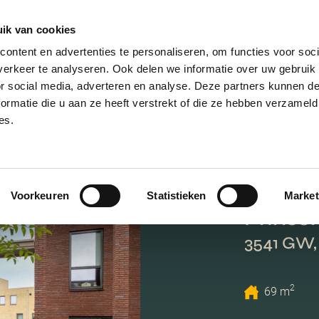
ik van cookies
AANBOD
VERKOPEN
NIEUWBOU
ontent en advertenties te personaliseren, om functies voor soci
erkeer te analyseren. Ook delen we informatie over uw gebruik
or social media, adverteren en analyse. Deze partners kunnen 
ormatie die u aan ze heeft verstrekt of die ze hebben verzameld
es.
Voorkeuren
Statistieken
Market
Prinse
3541 GW,
2
69 m