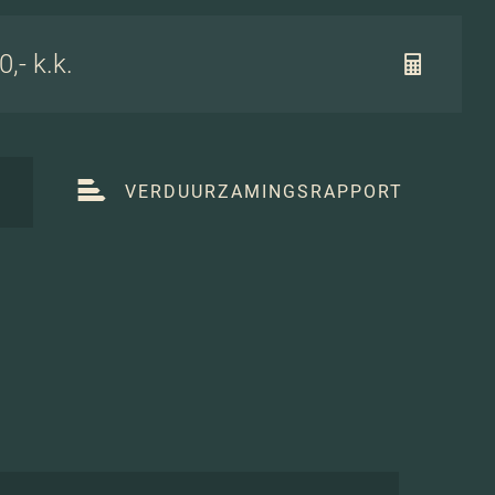
,- k.k.
T
VERDUURZAMINGSRAPPORT