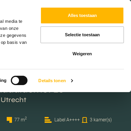
Powered by
Translate
Alles toestaan
W
HYPOTHEKEN
EXTRA DIENSTEN
al media te
 van onze
Selectie toestaan
deze gegevens
 op basis van
Weigeren
ing
Details tonen
ndaalderhof 20
 Utrecht
2
77 m
Label A++++
3 kamer(s)