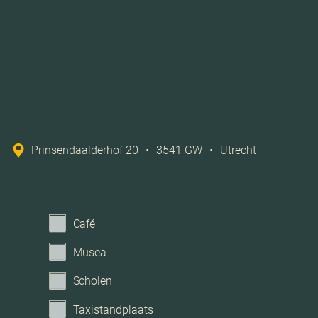
A++++
, vloerisolatie, dubbel glas, volledig geisoleerd
Warmtepomp
Prinsendaalderhof 20
•
3541 GW
•
Utrecht
atie, tv kabel, glasvezel kabel, zonnepanelen,
natuurlijke ventilatie
Op eigen terrein
Café
Musea
Parkeerplaats, geen garage
Scholen
Taxistandplaats