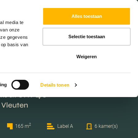
Powered by
Translate
Alles toestaan
W
HYPOTHEKEN
EXTRA DIENSTEN
al media te
 van onze
Selectie toestaan
deze gegevens
 op basis van
Weigeren
ing
Details tonen
burcht 40
 Vleuten
2
165 m
Label A
6 kamer(s)