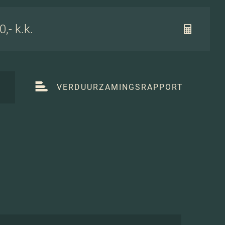
,- k.k.
T
VERDUURZAMINGSRAPPORT