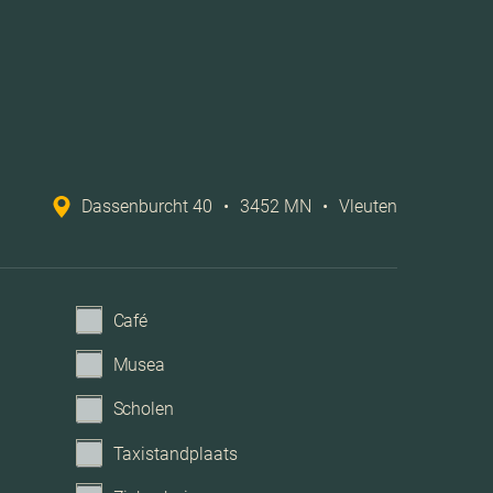
A
oerisolatie, dubbel glas, volledig geisoleerd, hr
glas
Cv ketel
Dassenburcht 40
•
3452 MN
•
Vleuten
2017
abel, dakraam, glasvezel kabel, zonnepanelen,
Café
natuurlijke ventilatie
Musea
keren, op eigen terrein, op afgesloten terrein
Scholen
Taxistandplaats
Geen garage