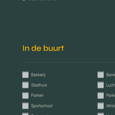
Energielabel
Isolatie
Verwarming
In de buurt
C.v.-ketel bouwjaar
Voorzieningen
Bakkerij
Ban
Stadhuis
Luch
Parkeerfaciliteiten
Parken
Park
Sportschool
Wink
Garage