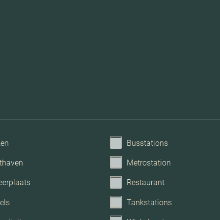
Dakisolatie, muurisolatie, vl
Mechanische ventilatie, tv k
ken
Busstations
thaven
Metrostation
Openbaar par
eerplaats
Restaurant
els
Tankstations