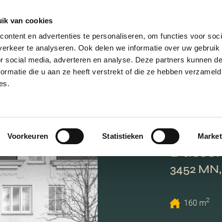
ik van cookies
AANBOD
VERKOPEN
NIEUWBOU
ontent en advertenties te personaliseren, om functies voor soci
erkeer te analyseren. Ook delen we informatie over uw gebruik
or social media, adverteren en analyse. Deze partners kunnen 
ormatie die u aan ze heeft verstrekt of die ze hebben verzameld
es.
Voorkeuren
Statistieken
Market
Dassen
3452 MN,
2
160 m