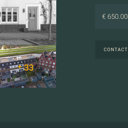
€ 650.000
CONTAC
+ 33