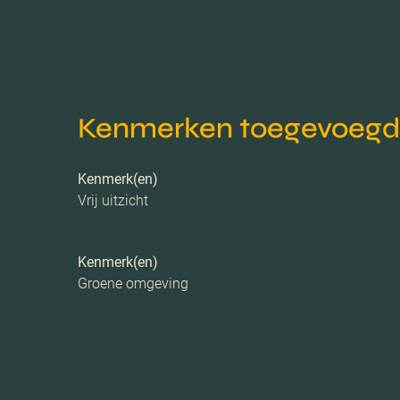
Energielabel
Isolatie
Kenmerken toegevoegd d
Verwarming
Kenmerk(en)
C.v.-ketel bouwjaar
Vrij uitzicht
Voorzieningen
Kenmerk(en)
Groene omgeving
Parkeerfaciliteiten
Garage