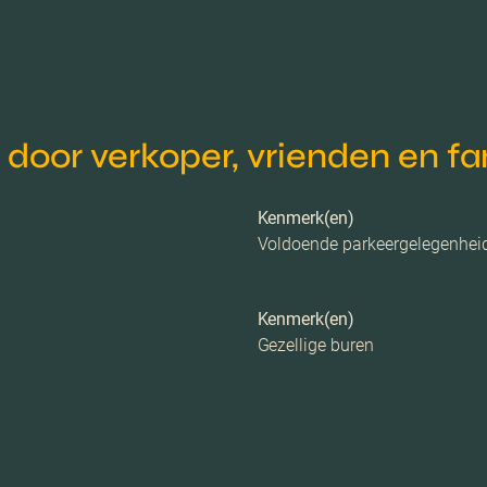
Dakisolatie, muurisolatie
oor verkoper, vrienden en fa
Kenmerk(en)
Voldoende parkeergelegenhei
Mechanische
Kenmerk(en)
Gezellige buren