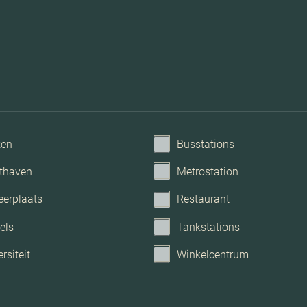
ken
Busstations
thaven
Metrostation
eerplaats
Restaurant
els
Tankstations
rsiteit
Winkelcentrum