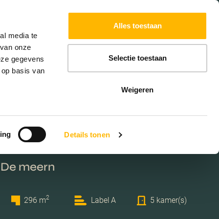
Powered by
Translate
Alles toestaan
W
HYPOTHEKEN
EXTRA DIENSTEN
al media te
 van onze
Selectie toestaan
deze gegevens
 op basis van
Weigeren
ing
Details tonen
7
 De meern
2
296 m
Label A
5 kamer(s)