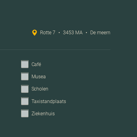
Rotte 7
•
3453 MA
•
De meern
Café
Musea
Scholen
Taxistandplaats
Ziekenhuis