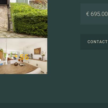
€ 695.000
CONTAC
+ 55