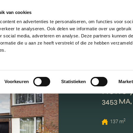
ik van cookies
AANBOD
VERKOPEN
NIEUWBOU
ontent en advertenties te personaliseren, om functies voor soci
erkeer te analyseren. Ook delen we informatie over uw gebruik
or social media, adverteren en analyse. Deze partners kunnen 
ormatie die u aan ze heeft verstrekt of die ze hebben verzameld
es.
Voorkeuren
Statistieken
Market
Rotte 
3453 MA,
2
137 m