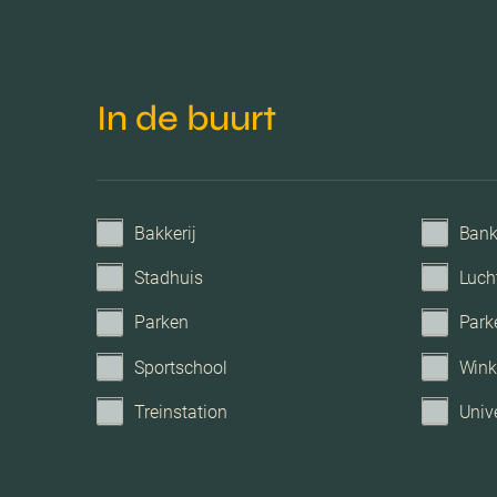
In de buurt
Bakkerij
Ban
Stadhuis
Luch
Parken
Park
Sportschool
Wink
Treinstation
Unive