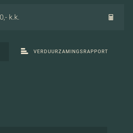
,- k.k.
T
VERDUURZAMINGSRAPPORT