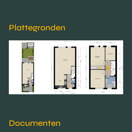
Plattegronden
+ -3
Documenten