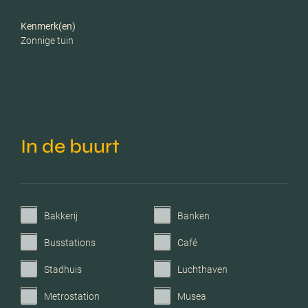
Kenmerk(en)
Zonnige tuin
In de buurt
Bakkerij
Banken
Busstations
Café
Stadhuis
Luchthaven
Metrostation
Musea