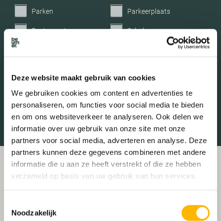
Parken
Parkeerplaats
Restaurant
Scholen
Sportschool
Winkels
Tankstations
Taxistandplaats
Deze website maakt gebruik van cookies
Treinstation
Universiteit
We gebruiken cookies om content en advertenties te
personaliseren, om functies voor social media te bieden
Winkelcentrum
Ziekenhuis
en om ons websiteverkeer te analyseren. Ook delen we
informatie over uw gebruik van onze site met onze
partners voor social media, adverteren en analyse. Deze
partners kunnen deze gegevens combineren met andere
informatie die u aan ze heeft verstrekt of die ze hebben
verzameld op basis van uw gebruik van hun services.
Toestemmingsselectie
Noodzakelijk