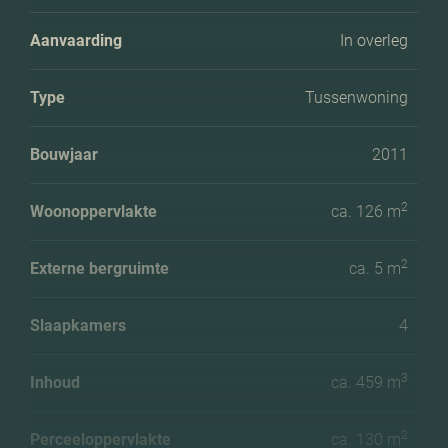
Aanvaarding
In overleg
Type
Tussenwoning
Bouwjaar
2011
2
Woonoppervlakte
ca. 126 m
2
Externe bergruimte
ca. 5 m
Slaapkamers
4
3
Inhoud
ca. 459 m
2
Perceeloppervlakte
ca. 130 m