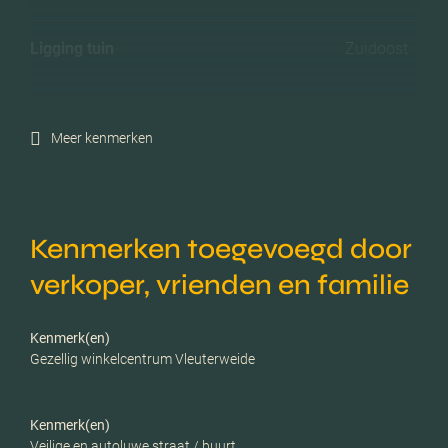
Ligging tuin
Zuidoost
Energielabel
A
Meer kenmerken
Isolatie
Dakisolatie, muurisolatie,
vloerisolatie, dubbel glas,
volledig geisoleerd, hr
glas
Kenmerken toegevoegd door
verkoper, vrienden en familie
Verwarming
Cv ketel
Kenmerk(en)
C.v.-ketel bouwjaar
2011
Gezellig winkelcentrum Vleuterweide
Voorzieningen
Mechanische ventilatie,
Kenmerk(en)
glasvezel kabel
Veilige en autoluwe straat / buurt