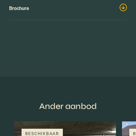
Brochure
Ander aanbod
BESCHIKBAAR
B