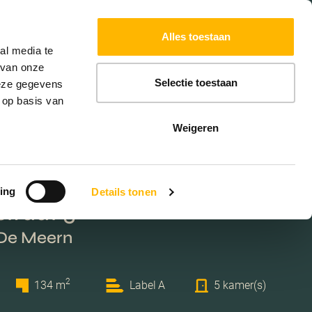
Powered by
Translate
Alles toestaan
al media te
 van onze
Selectie toestaan
deze gegevens
 op basis van
Weigeren
ing
Details tonen
traat 5
 De Meern
2
134 m
Label A
5 kamer(s)