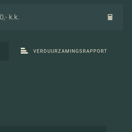
,- k.k.
T
VERDUURZAMINGSRAPPORT