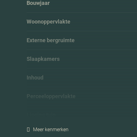
Bouwjaar
Woonoppervlakte
Externe bergruimte
Slaapkamers
Inhoud
Perceeloppervlakte
Ligging tuin
Meer kenmerken
Energielabel