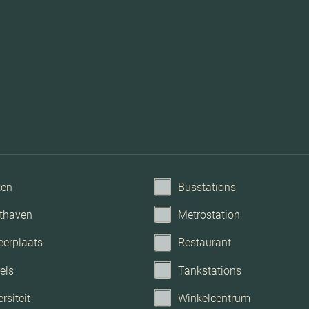
Dak
Mechanische ventilati
ken
Busstations
thaven
Metrostation
eerplaats
Restaurant
els
Tankstations
rsiteit
Winkelcentrum