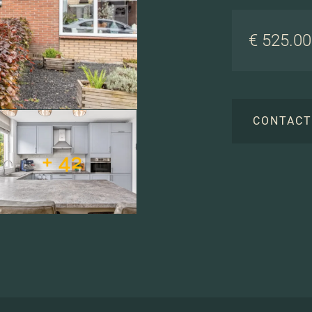
€ 525.000
CONTAC
+ 42