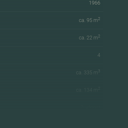
1966
2
ca. 95 m
2
ca. 22 m
4
3
ca. 335 m
2
ca. 134 m
Zuidoost
A