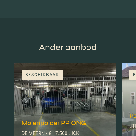
Ander aanbod
BESCHIKBAAR
B
Pa
Molenpolder PP ONG
UTR
DE MEERN • € 17.500 ,- K.K.