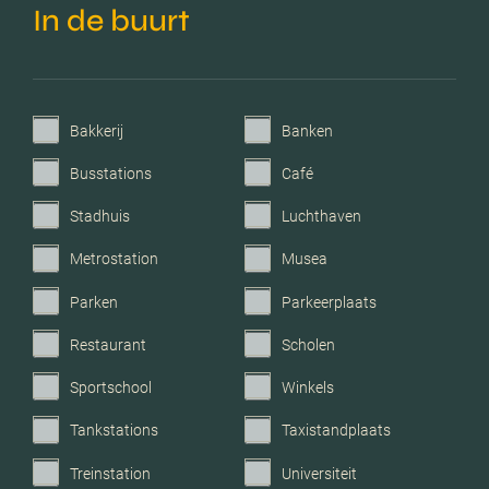
In de buurt
Bakkerij
Banken
Busstations
Café
Stadhuis
Luchthaven
Metrostation
Musea
Parken
Parkeerplaats
Restaurant
Scholen
Sportschool
Winkels
Tankstations
Taxistandplaats
Treinstation
Universiteit