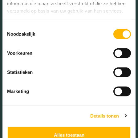
informatie die u aan ze heeft verstrekt of die ze hebben
verzameld op basis van uw gebruik van hun services.
De buurt
Toestemmingsselectie
Noodzakelijk
Burgerlijke staat in wijk
Voorkeuren
Gehuwd (35.63%)
Ongehuwd (58.75%)
Statistieken
Gescheiden (4.20%)
Verweduwd (1.43%)
Marketing
Leeftijd in wijk
Details tonen
0 - 15 jaar (31.40%)
15 - 25 jaar (6.16%)
Alles toestaan