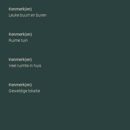
rolluiken, tv kabel,
Kenmerk(en)
buitenzonwering,
Leuke buurt en buren
glasvezel kabel,
zonnepanelen, natuurlijke
ventilatie
Kenmerk(en)
Ruime tuin
Parkeerfaciliteiten
Openbaar parkeren, op
eigen terrein
Kenmerk(en)
Veel ruimte in huis
Garage
Geen garage
Kenmerk(en)
Geweldige lokatie