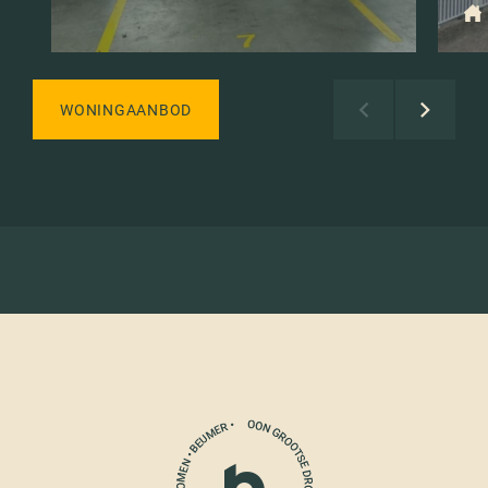
WONINGAANBOD