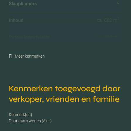
Slaapkamers
6
3
Inhoud
ca. 682 m
2
Perceeloppervlakte
ca. 204 m
Ligging tuin
Noord
Meer kenmerken
Energielabel
A++
Kenmerken toegevoegd door
Isolatie
Dakisolatie, muurisolatie,
vloerisolatie, dubbel glas
verkoper, vrienden en familie
Verwarming
Stadsverwarming
Kenmerk(en)
Duurzaam wonen (A++)
Voorzieningen
Mechanische ventilatie,