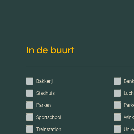
Verwarming
Voorzieningen
Parkeerfaciliteiten
In de buurt
Garage
Bakkerij
Ban
Stadhuis
Luch
Parken
Park
Sportschool
Wink
Treinstation
Unive