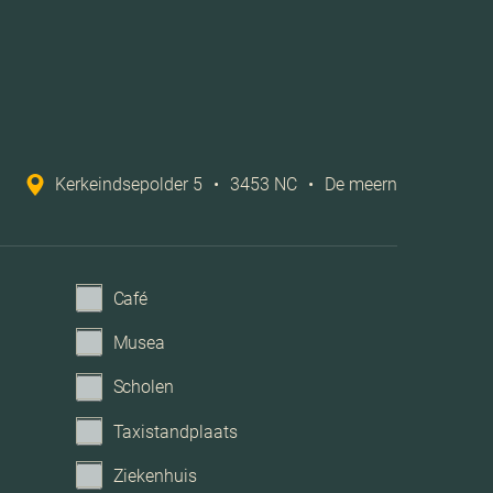
Cv ketel
ventilatie, tv kabel, lift, natuurlijke ventilatie
Op eigen terrein
Kerkeindsepolder 5
•
3453 NC
•
De meern
Geen garage
Café
Musea
Scholen
Taxistandplaats
Ziekenhuis