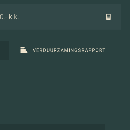
,- k.k.
T
VERDUURZAMINGSRAPPORT