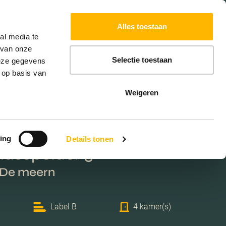
Powered by
Translate
Alles toestaan
al media te
 van onze
Selectie toestaan
deze gegevens
 op basis van
Weigeren
ing
Details tonen
ndsepolder 5
 De meern
Label B
4 kamer(s)