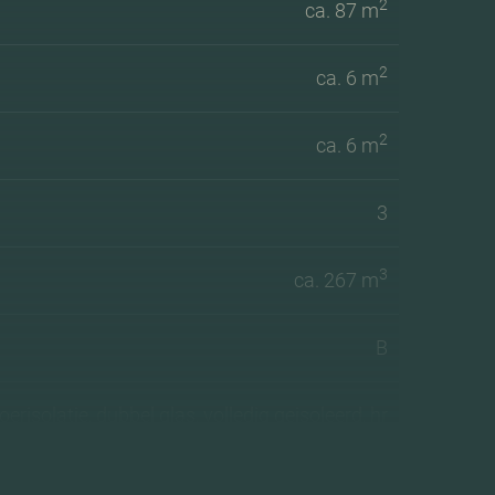
2
ca. 87 m
2
ca. 6 m
2
ca. 6 m
3
3
ca. 267 m
B
oerisolatie, dubbel glas, volledig geisoleerd, hr
glas