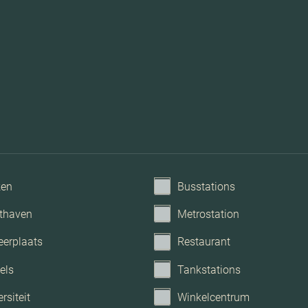
Mechanische 
ken
Busstations
thaven
Metrostation
eerplaats
Restaurant
els
Tankstations
rsiteit
Winkelcentrum