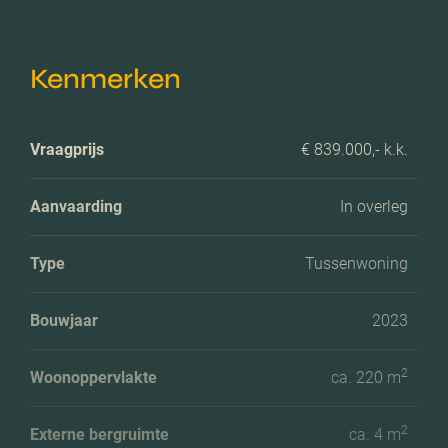
Kenmerken
Vraagprijs
€ 839.000,- k.k.
Aanvaarding
In overleg
Type
Tussenwoning
Bouwjaar
2023
2
Woonoppervlakte
ca. 220 m
2
Externe bergruimte
ca. 4 m