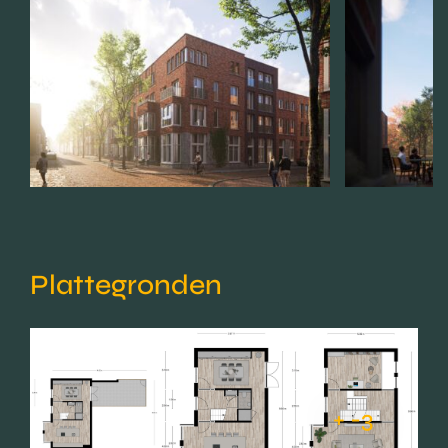
Plattegronden
+ -3