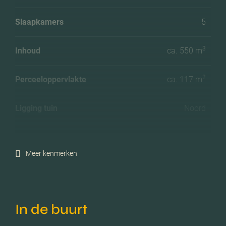
Slaapkamers
5
3
Inhoud
ca. 550 m
2
Perceeloppervlakte
ca. 117 m
Ligging tuin
Noord
Energielabel
A+++
Meer kenmerken
Isolatie
Dakisolatie, muurisolatie,
vloerisolatie, dubbel glas,
volledig geisoleerd,
driedubbel glas
In de buurt