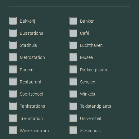
Verwarming
Stadsverwarming,
vloerverwarming geheel
Bakkerij
Banken
Voorzieningen
Mechanische ventilatie, tv
Busstations
Café
kabel, glasvezel kabel,
zonnepanelen, natuurlijke
Stadhuis
Luchthaven
ventilatie
Metrostation
Musea
Parkeerfaciliteiten
Parkeergarage
Parken
Parkeerplaats
Restaurant
Scholen
Garage
Parkeerkelder,
parkeerplaats
Sportschool
Winkels
Tankstations
Taxistandplaats
Treinstation
Universiteit
Winkelcentrum
Ziekenhuis