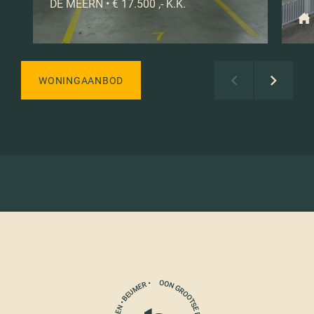
DE MEERN • € 17.500 ,- K.K.
WONINGAANBOD