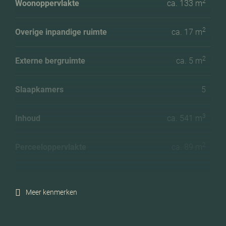
2
Woonoppervlakte
ca. 133 m
2
Overige inpandige ruimte
ca. 17 m
2
Externe bergruimte
ca. 5 m
Slaapkamers
5
3
Inhoud
ca. 541 m
2
Perceeloppervlakte
ca. 89 m
Ligging tuin
Noordoost
Meer kenmerken
Energielabel
A+++