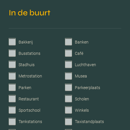
Isolatie
Dakisolatie, muurisolatie,
In de buurt
vloerisolatie, dubbel glas,
volledig geisoleerd, hr
glas
Verwarming
Vloerverwarming geheel
Bakkerij
Banken
Busstations
Café
Voorzieningen
Glasvezel kabel,
zonnepanelen,
Stadhuis
Luchthaven
balansventilatie,
Metrostation
Musea
natuurlijke ventilatie
Parken
Parkeerplaats
Garage
Parkeerplaats
Restaurant
Scholen
Sportschool
Winkels
Tankstations
Taxistandplaats