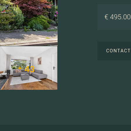
€ 495.000
CONTAC
+ 43