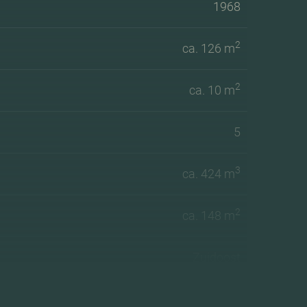
1968
2
ca. 126 m
2
ca. 10 m
5
3
ca. 424 m
2
ca. 148 m
Zuidoost
C