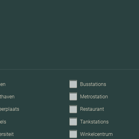
ken
Busstations
thaven
Metrostation
eerplaats
Restaurant
els
Tankstations
rsiteit
Winkelcentrum