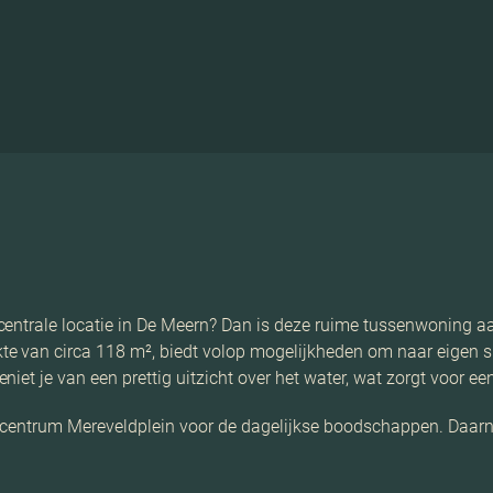
centrale locatie in De Meern? Dan is deze ruime tussenwoning aa
e van circa 118 m², biedt volop mogelijkheden om naar eigen sm
et je van een prettig uitzicht over het water, wat zorgt voor een
centrum Mereveldplein voor de dagelijkse boodschappen. Daarnaa