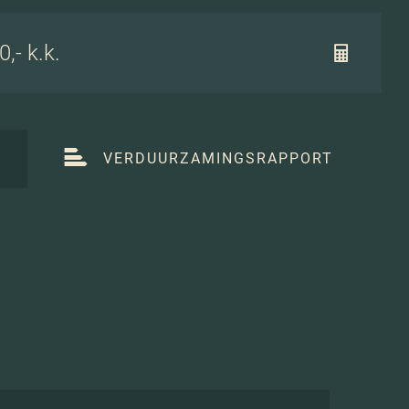
,- k.k.
T
VERDUURZAMINGSRAPPORT