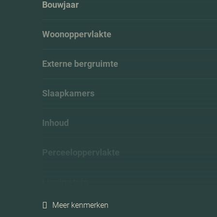
Bouwjaar
Woonoppervlakte
Externe bergruimte
Slaapkamers
Inhoud
Perceeloppervlakte
Ligging tuin
Meer kenmerken
Energielabel