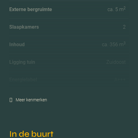
2
Externe bergruimte
ca. 5 m
Slaapkamers
2
3
Inhoud
ca. 356 m
Ligging tuin
Zuidoost
Energielabel
A+++
Isolatie
Dakisolatie, muurisolatie,
Meer kenmerken
vloerisolatie, volledig
geisoleerd, driedubbel
glas
In de buurt
Verwarming
Stadsverwarming,