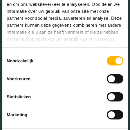
en om ons websiteverkeer te analyseren. Ook delen we
65+ jaar (0.00%)
informatie over uw gebruik van onze site met onze
partners voor social media, adverteren en analyse. Deze
partners kunnen deze gegevens combineren met andere
Geslacht
informatie die u aan ze heeft verstrekt of die ze hebben
verzameld op basis van uw gebruik van hun services.
Mannen (75.00%)
Toestemmingsselectie
Vrouwen (25.00%)
Noodzakelijk
Voorkeuren
Gezinnen met kinderen
Statistieken
Met kinderen (14.29%)
Marketing
Zonder kinderen (0.00%)
Éénpersoons huishoudens
(85.71%)