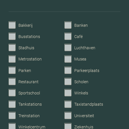
vloerverwarming geheel
Voorzieningen
Mechanische ventilatie, tv
Bakkerij
Banken
kabel, buitenzonwering,
frans balkon, glasvezel
Busstations
Café
kabel, zonnepanelen,
Stadhuis
Luchthaven
natuurlijke ventilatie
Metrostation
Musea
Parkeerfaciliteiten
Betaald parkeren, op
Parken
Parkeerplaats
eigen terrein
Restaurant
Scholen
Garage
Parkeerkelder,
Sportschool
Winkels
parkeerplaats
Tankstations
Taxistandplaats
Treinstation
Universiteit
Winkelcentrum
Ziekenhuis