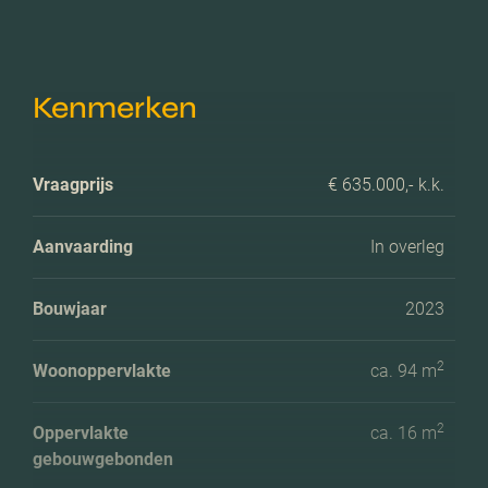
Kenmerken
Vraagprijs
€ 635.000,- k.k.
Aanvaarding
In overleg
Bouwjaar
2023
2
Woonoppervlakte
ca. 94 m
2
Oppervlakte
ca. 16 m
gebouwgebonden