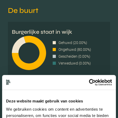
De buurt
Burgerlijke staat in wijk
Gehuwd (20.00%)
Ongehuwd (80.00%)
Gescheiden (0.00%)
Verweduwd (0.00%)
Leeftijd in wijk
0 - 15 jaar (18.18%)
Deze website maakt gebruik van cookies
15 - 25 jaar (0.00%)
We gebruiken cookies om content en advertenties te
25 - 45 jaar (72.73%)
personaliseren, om functies voor social media te bieden
45 - 65 jaar (9.09%)