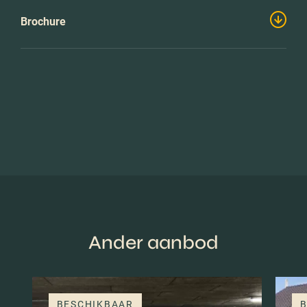
Brochure
Ander aanbod
BESCHIKBAAR
B