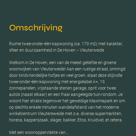
Omschrijving
Ruime twee-onder-één-kapwoning (ca. 170 m2) met karakter,
sfeer en duurzaamheid in De Hoven – Vleuterweide
Welkom in De Hoven, een van de meest geliefde en groene
woonwijken van Vleuterweide! Aan een rustige straat, omringd
door kindvriendelijke hofjes en veel groen, staat deze stijlvolle
twee-onder-één-kapwoning met energielabel A+, 15
zonnepanelen, vrijstaande stenen garage, oprit voor twee
auto’s (naast elkaar) en een fraai aangelegde tuin rondom. Je
woont hier straks tegenover het geweldige Maximapark en om
op slechts enkele minuten wandelafstand van het moderne
winkelcentrum Vleutereweide met o.a. diverse supermarkten,
horeca, kapperszaak, slager, bakker, Etos, Kruidvat, et cetera.
Met een woonoppervlakte van…