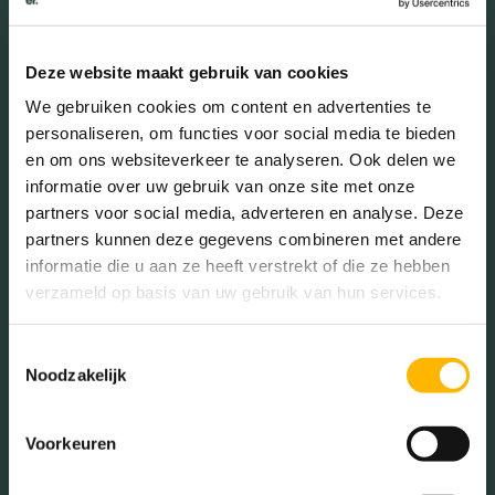
25 - 45 jaar (39.61%)
45 - 65 jaar (16.84%)
Deze website maakt gebruik van cookies
65+ jaar (8.01%)
We gebruiken cookies om content en advertenties te
personaliseren, om functies voor social media te bieden
en om ons websiteverkeer te analyseren. Ook delen we
Geslacht
informatie over uw gebruik van onze site met onze
partners voor social media, adverteren en analyse. Deze
partners kunnen deze gegevens combineren met andere
Mannen (48.92%)
informatie die u aan ze heeft verstrekt of die ze hebben
Vrouwen (51.08%)
verzameld op basis van uw gebruik van hun services.
Toestemmingsselectie
Noodzakelijk
Gezinnen met kinderen
Voorkeuren
Met kinderen (51.39%)
Zonder kinderen (24.40%)