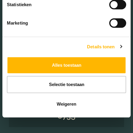
Statistieken
Éénpersoons huishoudens
(24.21%)
Marketing
Woningen koop / huur
Details tonen
Koop (61.00%)
Alles toestaan
Huur (39.00%)
Selectie toestaan
Weigeren
Aantal inwoners:
6735