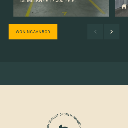
DE MEERN • € 17.500 ,- K.K.
WONINGAANBOD