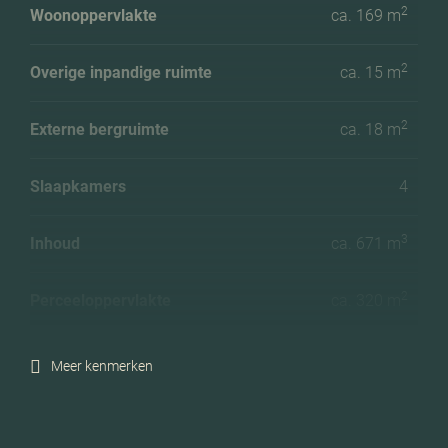
2
Woonoppervlakte
ca. 169 m
2
Overige inpandige ruimte
ca. 15 m
2
Externe bergruimte
ca. 18 m
Slaapkamers
4
3
Inhoud
ca. 671 m
2
Perceeloppervlakte
ca. 320 m
Energielabel
A+
Meer kenmerken
Isolatie
Dakisolatie, muurisolatie,
vloerisolatie, volledig