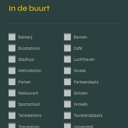
geisoleerd, hr glas
In de buurt
Verwarming
Cv ketel
Voorzieningen
Mechanische ventilatie, tv
Bakkerij
Banken
kabel, glasvezel kabel,
Busstations
Café
zonnepanelen
Stadhuis
Luchthaven
Parkeerfaciliteiten
Op eigen terrein
Metrostation
Musea
Parken
Parkeerplaats
Garage
Vrijstaand steen
Restaurant
Scholen
Sportschool
Winkels
Tankstations
Taxistandplaats
Treinstation
Universiteit