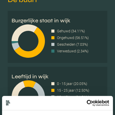
Burgerlijke staat in wijk
Gehuwd (34.11%)
Ongehuwd (56.51%)
Gescheiden (7.03%)
Verweduwd (2.34%)
Leeftijd in wijk
0 - 15 jaar (20.05%)
15 - 25 jaar (12.50%)
25 - 45 jaar (34.51%)
45 - 65 jaar (25.52%)
65+ jaar (7.42%)