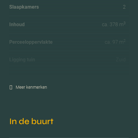
Slaapkamers
2
3
Inhoud
ca. 378 m
2
Perceeloppervlakte
ca. 97 m
Ligging tuin
Zuid
Energielabel
A
Meer kenmerken
Isolatie
Dakisolatie, muurisolatie,
vloerisolatie, dubbel glas,
volledig geisoleerd
In de buurt
Verwarming
Stadsverwarming