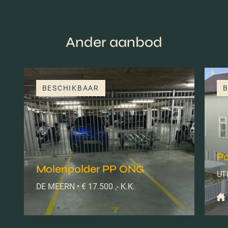
Ander aanbod
BESCHIKBAAR
B
Pa
Molenpolder PP ONG
UTR
DE MEERN • € 17.500 ,- K.K.