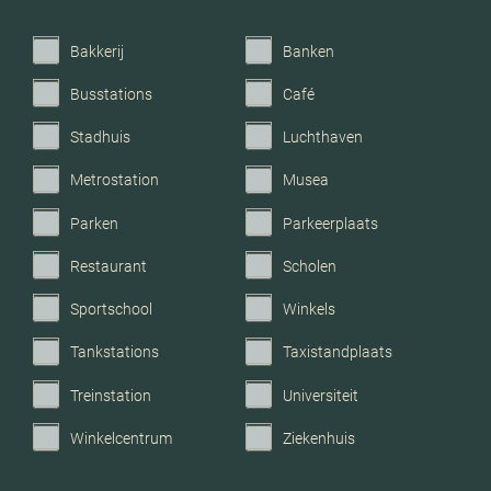
Voorzieningen
Mechanische ventilatie, tv
kabel, natuurlijke
Bakkerij
Banken
ventilatie
Busstations
Café
Parkeerfaciliteiten
Openbaar parkeren
Stadhuis
Luchthaven
Metrostation
Musea
Garage
Geen garage
Parken
Parkeerplaats
Restaurant
Scholen
Sportschool
Winkels
Tankstations
Taxistandplaats
Treinstation
Universiteit
Winkelcentrum
Ziekenhuis