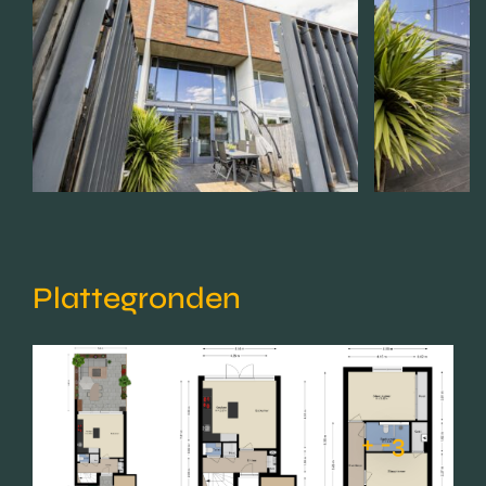
Plattegronden
+ -3