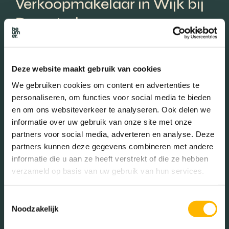
Verkoopmakelaar in Wijk bij
Duurstede
Bij een huis verkopen in Wijk bij Duurstede is het van belang om
een waardebepaling uit te voeren. Zo weet je precies wat jouw
Deze website maakt gebruik van cookies
huis waard is. Er is verschil tussen WOZ-waarde, vraagprijs en
verkoopwaarde. Daarnaast kun je met een goede presentatie
We gebruiken cookies om content en advertenties te
online en tijdens bezichtigingen tot duizenden euro’s aan de
personaliseren, om functies voor social media te bieden
waarde toevoegen. De onderhandelingen bieden veel
en om ons websiteverkeer te analyseren. Ook delen we
mogelijkheden maar ook zeker risico’s.
informatie over uw gebruik van onze site met onze
partners voor social media, adverteren en analyse. Deze
Naast de prijs zijn er namelijk volop praktische zaken om te
partners kunnen deze gegevens combineren met andere
regelen waaronder de datum van overdracht of overname van
informatie die u aan ze heeft verstrekt of die ze hebben
goederen. Jouw verkoopmakelaar in Wijk bij Duurstede kan het
volgende voor je betekenen:
verzameld op basis van uw gebruik van hun services.
Toestemmingsselectie
Noodzakelijk
Stelt een aantrekkelijk promotie pakket samen
Komt tot een goede verkoopsom