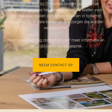
Beumer in Wijk bij Duurstede luistert, adviseert en
begeleidt je tijdens het gehele proces. De kosten voor
een makelaar zullen zich terugverdienen in tijdwinst,
besparing op andere kosten en alle zorgen die worden
weggenomen.
Neem vandaag nog contact op voor meer informatie en
een vrijblijvend adviesgesprek.
NEEM CONTACT OP