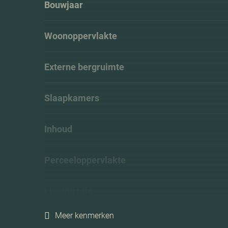
Bouwjaar
Woonoppervlakte
Externe bergruimte
Slaapkamers
Inhoud
Perceeloppervlakte
Ligging tuin
Meer kenmerken
Energielabel