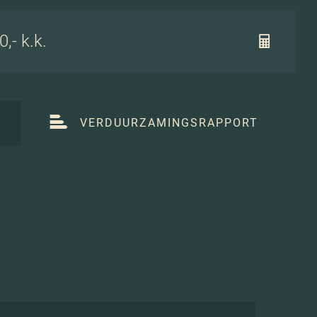
,- k.k.
T
VERDUURZAMINGSRAPPORT