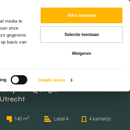
Powered by
Translate
Alles toestaan
W
HYPOTHEKEN
EXTRA DIENSTEN
al media te
 van onze
Selectie toestaan
deze gegevens
 op basis van
Weigeren
ing
Details tonen
rijnsingel 32
 Utrecht
2
140 m
Label A
4 kamer(s)