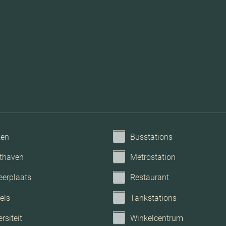
Dakisolatie, muurisolatie
St
Mechanis
ken
Busstations
thaven
Metrostation
eerplaats
Restaurant
els
Tankstations
rsiteit
Winkelcentrum