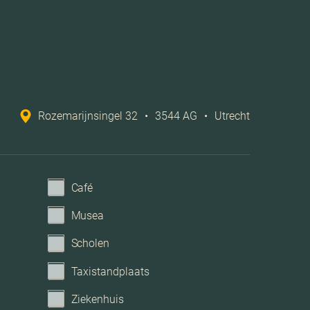
, vloerisolatie, dubbel glas, volledig geisoleerd
adsverwarming, vloerverwarming gedeeltelijk
Rozemarijnsingel 32
•
3544 AG
•
Utrecht
che ventilatie, tv kabel, natuurlijke ventilatie
Openbaar parkeren
Café
Geen garage
Musea
Scholen
Taxistandplaats
Ziekenhuis