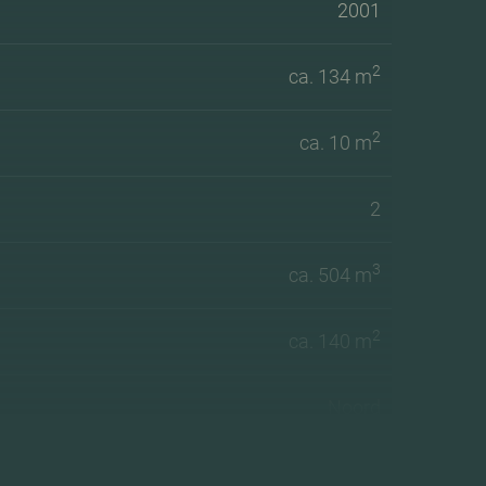
2001
2
ca. 134 m
2
ca. 10 m
2
3
ca. 504 m
2
ca. 140 m
Noord
A