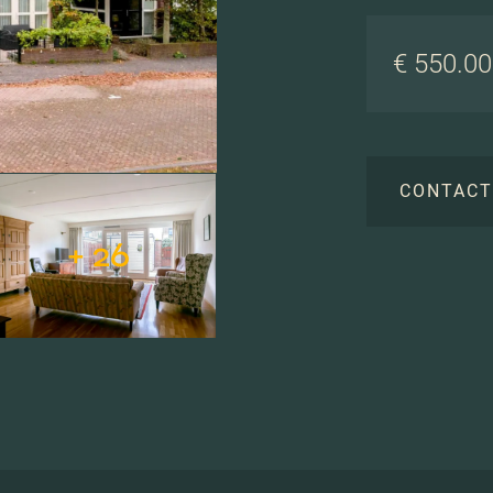
€ 550.000
CONTAC
+ 26