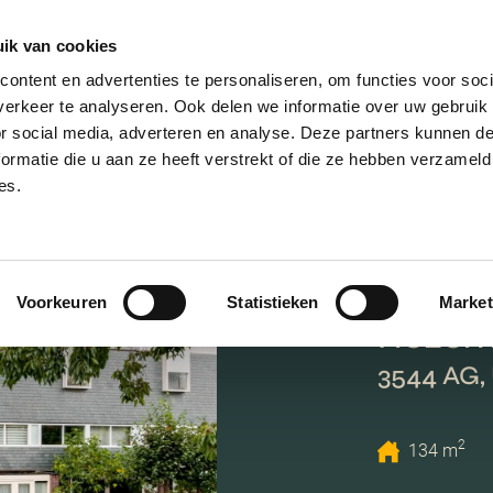
ik van cookies
AANBOD
VERKOPEN
NIEUWBOU
ontent en advertenties te personaliseren, om functies voor soci
erkeer te analyseren. Ook delen we informatie over uw gebruik
or social media, adverteren en analyse. Deze partners kunnen 
ormatie die u aan ze heeft verstrekt of die ze hebben verzameld
es.
Voorkeuren
Statistieken
Market
Rozema
3544 AG,
2
134 m