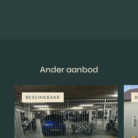
Ander aanbod
BESCHIKBAAR
B