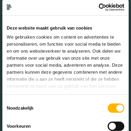
45 - 65 jaar (15.15%)
65+ jaar (5.74%)
Deze website maakt gebruik van cookies
We gebruiken cookies om content en advertenties te
Geslacht
personaliseren, om functies voor social media te bieden
en om ons websiteverkeer te analyseren. Ook delen we
informatie over uw gebruik van onze site met onze
Mannen (49.83%)
partners voor social media, adverteren en analyse. Deze
Vrouwen (50.17%)
partners kunnen deze gegevens combineren met andere
informatie die u aan ze heeft verstrekt of die ze hebben
verzameld op basis van uw gebruik van hun services.
Toestemmingsselectie
Gezinnen met kinderen
Noodzakelijk
Met kinderen (37.87%)
Zonder kinderen (28.88%)
Voorkeuren