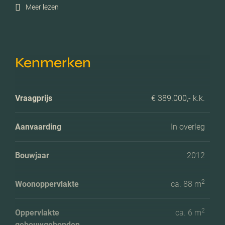
Meer lezen
Kenmerken
Vraagprijs
€ 389.000,- k.k.
Aanvaarding
In overleg
Bouwjaar
2012
2
Woonoppervlakte
ca. 88 m
2
Oppervlakte
ca. 6 m
gebouwgebonden