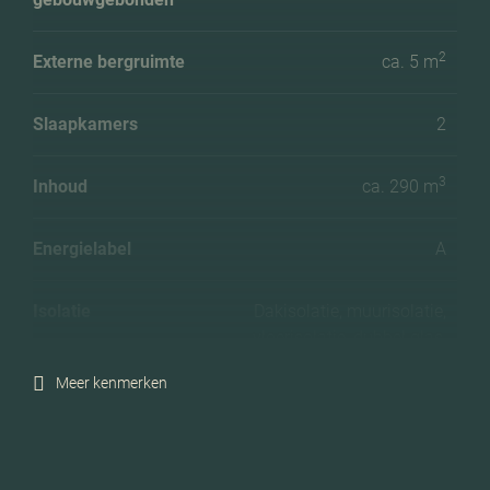
2
Externe bergruimte
ca. 5 m
Slaapkamers
2
3
Inhoud
ca. 290 m
Energielabel
A
Isolatie
Dakisolatie, muurisolatie,
vloerisolatie, dubbel glas,
volledig geisoleerd, hr
Meer kenmerken
glas
Verwarming
Stadsverwarming