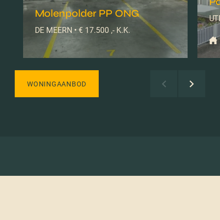
Pa
Molenpolder PP ONG
UTR
DE MEERN • € 17.500 ,- K.K.
WONINGAANBOD