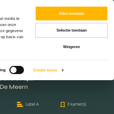
Powered by
Translate
Alles toestaan
al media te
 van onze
Selectie toestaan
deze gegevens
 op basis van
Weigeren
ing
Details tonen
older 42
 De Meern
Label A
3 kamer(s)