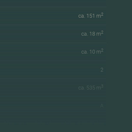
2
ca. 151 m
2
ca. 18 m
2
ca. 10 m
2
3
ca. 535 m
A
olatie, muurisolatie, vloerisolatie, dubbel glas