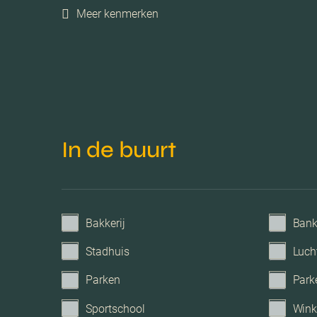
Meer kenmerken
Verwarming
Voorzieningen
Parkeerfaciliteiten
In de buurt
Garage
Bakkerij
Ban
Stadhuis
Luch
Parken
Park
Sportschool
Wink