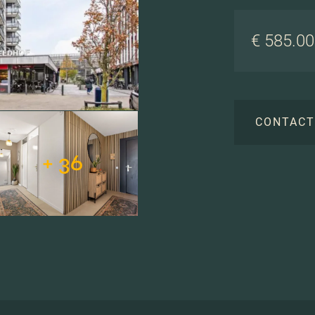
€ 585.000
CONTAC
+ 36