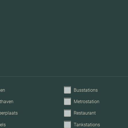
Me
ken
Busstations
thaven
Metrostation
eerplaats
Restaurant
els
Tankstations