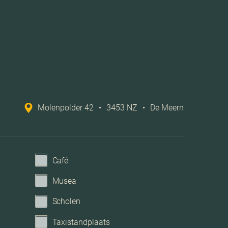
Stadsverwarming
chanische ventilatie, lift, natuurlijke ventilatie
Parkeergarage
Molenpolder 42
•
3453 NZ
•
De Meern
Parkeerkelder, parkeerplaats
Café
Musea
Scholen
Taxistandplaats