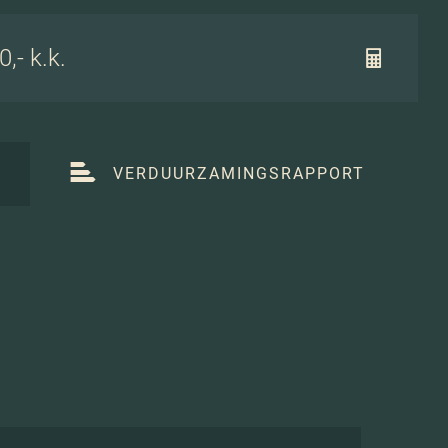
,- k.k.
T
VERDUURZAMINGSRAPPORT