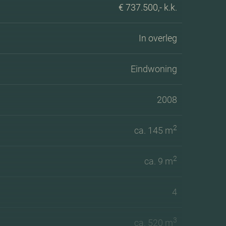
€ 737.500,- k.k.
In overleg
Eindwoning
2008
2
ca. 145 m
2
ca. 9 m
4
3
ca. 520 m