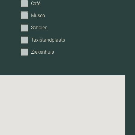
kabel
Café
Musea
Openbaar parkeren
Scholen
Geen garage
Taxistandplaats
Ziekenhuis