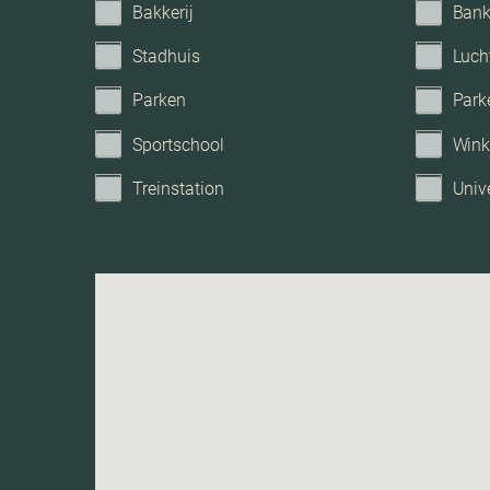
Bakkerij
Ban
Stadhuis
Luch
Parkeerfaciliteiten
Parken
Park
Garage
Sportschool
Wink
Treinstation
Unive