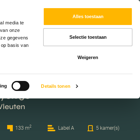
Powered by
Translate
Alles toestaan
W
HYPOTHEKEN
EXTRA DIENSTEN
al media te
 van onze
Selectie toestaan
deze gegevens
 op basis van
Weigeren
ing
Details tonen
yck 30
Vleuten
2
133 m
Label A
5 kamer(s)