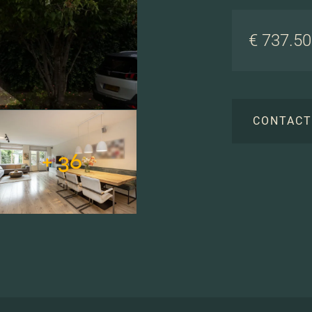
€ 737.500
CONTAC
+ 36