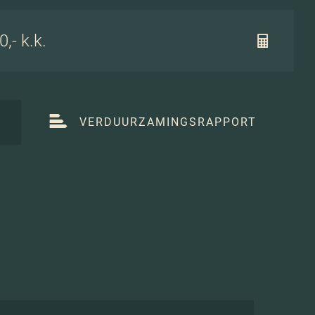
,- k.k.
T
VERDUURZAMINGSRAPPORT