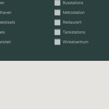
ken
Busstations
thaven
Metrostation
eerplaats
Restaurant
els
Tankstations
rsiteit
Winkelcentrum