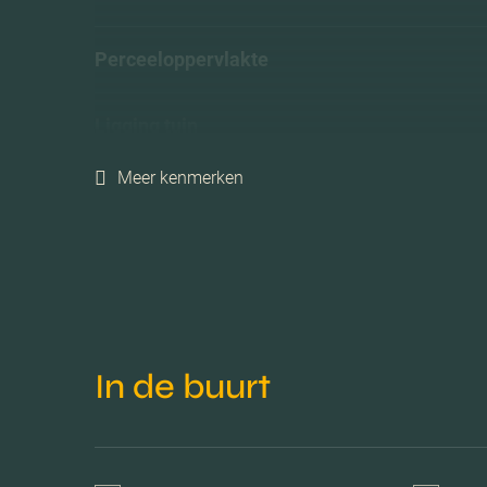
Perceeloppervlakte
Ligging tuin
Meer kenmerken
Energielabel
Isolatie
Verwarming
In de buurt
C.v.-ketel bouwjaar
Voorzieningen