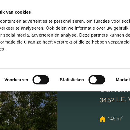
ik van cookies
AANBOD
VERKOPEN
NIEUWBOU
ontent en advertenties te personaliseren, om functies voor soci
erkeer te analyseren. Ook delen we informatie over uw gebruik
or social media, adverteren en analyse. Deze partners kunnen 
ormatie die u aan ze heeft verstrekt of die ze hebben verzameld
es.
Voorkeuren
Statistieken
Market
Sandw
3452 LE, 
2
145 m