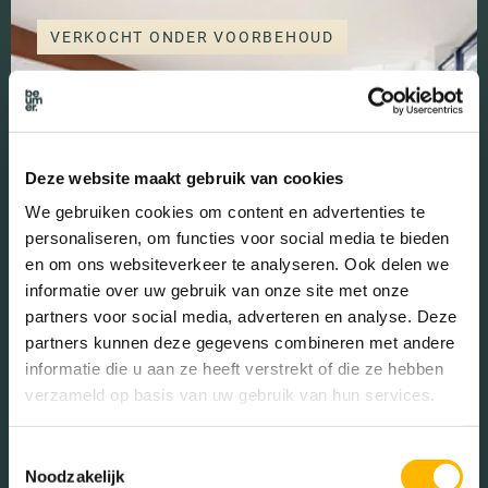
VERKOCHT ONDER VOORBEHOUD
Deze website maakt gebruik van cookies
Kruisbessengaard 38
We gebruiken cookies om content en advertenties te
WIJK BIJ DUURSTEDE • € 555.000 ,- K.K.
personaliseren, om functies voor social media te bieden
en om ons websiteverkeer te analyseren. Ook delen we
2
4 KAMER(S)
A
139 M
informatie over uw gebruik van onze site met onze
partners voor social media, adverteren en analyse. Deze
partners kunnen deze gegevens combineren met andere
informatie die u aan ze heeft verstrekt of die ze hebben
verzameld op basis van uw gebruik van hun services.
1
Toestemmingsselectie
Noodzakelijk