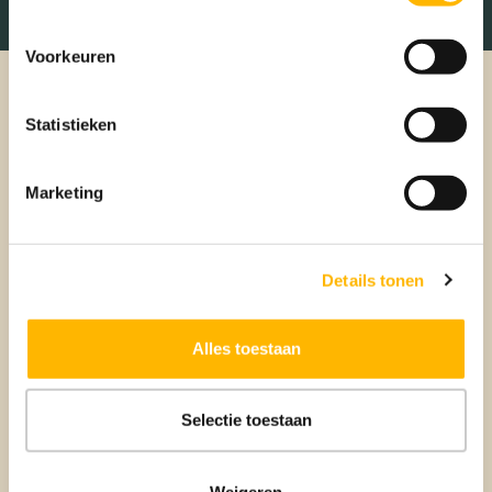
Voorkeuren
Statistieken
Marketing
Details tonen
Verkopen
Alles toestaan
BEUMER VERKOOPMAKELAAR
Selectie toestaan
Weigeren