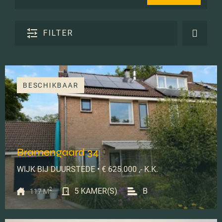
FILTER
BESCHIKBAAR
Bramengaard 34
WIJK BIJ DUURSTEDE • € 625.000 ,- K.K.
2
5 KAMER(S)
B
117 M