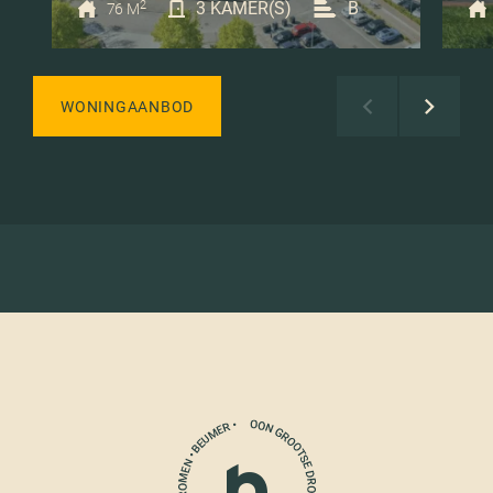
2
3 KAMER(S)
B
76 M
WONINGAANBOD