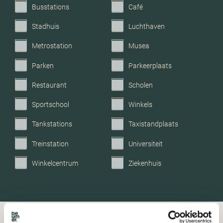
Busstations
Café
Parkeerfaciliteiten
Openbaar parkeren
Stadhuis
Luchthaven
Metrostation
Musea
Garage
Geen garage
Parken
Parkeerplaats
Restaurant
Scholen
Sportschool
Winkels
Tankstations
Taxistandplaats
Treinstation
Universiteit
Winkelcentrum
Ziekenhuis