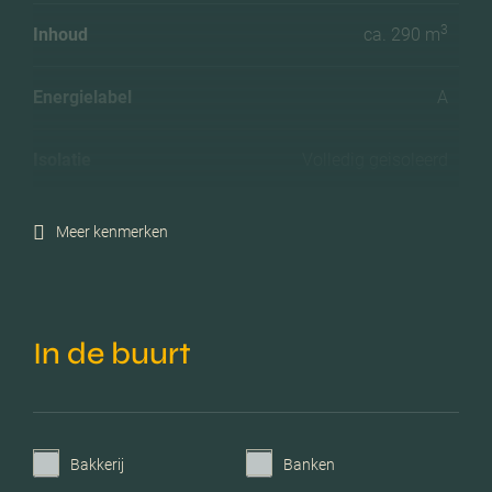
3
Inhoud
ca. 290 m
Energielabel
A
Isolatie
Volledig geisoleerd
Verwarming
Cv ketel, vloerverwarming
Meer kenmerken
geheel
C.v.-ketel bouwjaar
2009
In de buurt
Voorzieningen
Mechanische ventilatie, tv
kabel, lift, schuifpui,
glasvezel kabel,
zonnepanelen, natuurlijke
Bakkerij
Banken
ventilatie