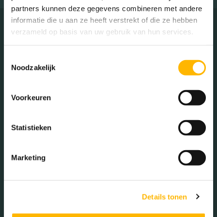
partners kunnen deze gegevens combineren met andere
informatie die u aan ze heeft verstrekt of die ze hebben
verzameld op basis van uw gebruik van hun services.
Neem contact op met
Toestemmingsselectie
Noodzakelijk
Carla
Voorkeuren
Statistieken
Persoonlijke gegevens
*
Marketing
Details tonen