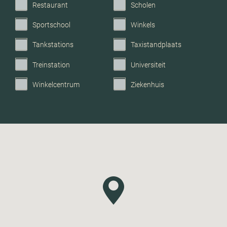
Restaurant
Scholen
Sportschool
Winkels
Tankstations
Taxistandplaats
Treinstation
Universiteit
Winkelcentrum
Ziekenhuis