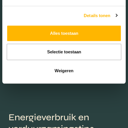
Aantal inwoners:
Details tonen
12715
Alles toestaan
Selectie toestaan
Schaduwwijzer
Weigeren
Energieverbruik en