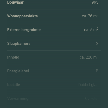
Bouwjaar
1993
2
Woonoppervlakte
ca. 76 m
2
Externe bergruimte
ca. 5 m
Slaapkamers
2
3
Inhoud
ca. 228 m
Energielabel
B
Isolatie
Dubbel glas
Verwarming
Cv ketel