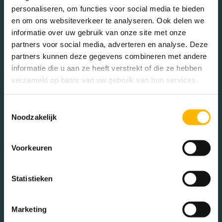
personaliseren, om functies voor social media te bieden
en om ons websiteverkeer te analyseren. Ook delen we
Geslacht
informatie over uw gebruik van onze site met onze
partners voor social media, adverteren en analyse. Deze
partners kunnen deze gegevens combineren met andere
Mannen (48.76%)
informatie die u aan ze heeft verstrekt of die ze hebben
Vrouwen (51.24%)
verzameld op basis van uw gebruik van hun services.
Toestemmingsselectie
Noodzakelijk
Gezinnen met kinderen
Voorkeuren
Met kinderen (36.54%)
Zonder kinderen (33.18%)
Statistieken
Éénpersoons huishoudens
(30.28%)
Marketing