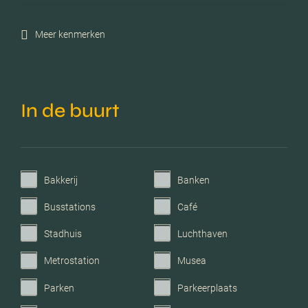
C.v.-ketel bouwjaar
2020
Meer kenmerken
Voorzieningen
Mechanische ventilatie, tv
kabel, lift, glasvezel kabel,
natuurlijke ventilatie
In de buurt
Garage
Geen garage
Bakkerij
Banken
Busstations
Café
Stadhuis
Luchthaven
Metrostation
Musea
Parken
Parkeerplaats