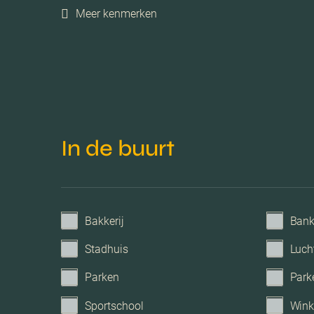
Meer kenmerken
Verwarming
Voorzieningen
Parkeerfaciliteiten
In de buurt
Garage
Bakkerij
Ban
Stadhuis
Luch
Parken
Park
Sportschool
Wink