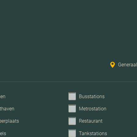
Vloerverwarming gehe
Lift, glasvezel kabel, zonne
Generaa
ken
Busstations
thaven
Metrostation
eerplaats
Restaurant
els
Tankstations