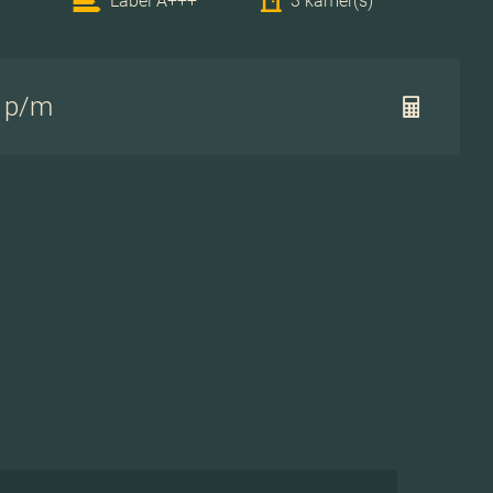
Label A+++
3 kamer(s)
- p/m