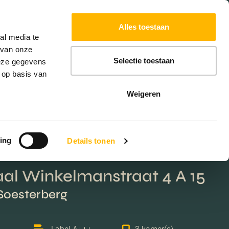
Powered by
Translate
Alles toestaan
W
HYPOTHEKEN
EXTRA DIENSTEN
al media te
 van onze
Selectie toestaan
deze gegevens
 op basis van
Weigeren
ing
Details tonen
al Winkelmanstraat 4 A 15
 Soesterberg