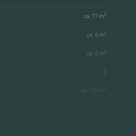
2
ca. 77 m
2
ca. 6 m
2
ca. 5 m
2
3
ca. 200 m
A+++
Volledig geisoleerd