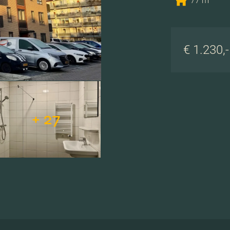
77 m
€ 1.230,
+ 27