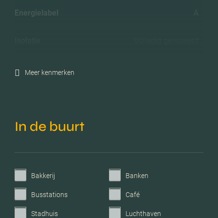
Energielabel
A
Isolatie
Volledig geisoleerd
Verwarming
Cv ketel, vloerverwarming
Meer kenmerken
gedeeltelijk
Voorzieningen
Mechanische ventilatie, tv
kabel, lift, schuifpui,
In de buurt
glasvezel kabel,
natuurlijke ventilatie
Parkeerfaciliteiten
Betaald parkeren,
Bakkerij
Banken
parkeervergunningen
Busstations
Café
Garage
Parkeerplaats
Stadhuis
Luchthaven