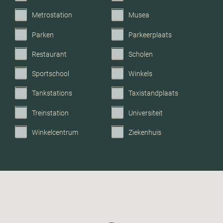
Metrostation
Musea
Parken
Parkeerplaats
Restaurant
Scholen
Sportschool
Winkels
Tankstations
Taxistandplaats
Treinstation
Universiteit
Winkelcentrum
Ziekenhuis