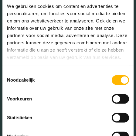
Ongehuwd (80.85%)
We gebruiken cookies om content en advertenties te
Gescheiden (6.38%)
personaliseren, om functies voor social media te bieden
Verweduwd (2.13%)
en om ons websiteverkeer te analyseren. Ook delen we
informatie over uw gebruik van onze site met onze
partners voor social media, adverteren en analyse. Deze
partners kunnen deze gegevens combineren met andere
Leeftijd in wijk
informatie die u aan ze heeft verstrekt of die ze hebben
verzameld op basis van uw gebruik van hun services.
0 - 15 jaar (6.38%)
15 - 25 jaar (40.43%)
Toestemmingsselectie
25 - 45 jaar (40.43%)
Noodzakelijk
45 - 65 jaar (8.51%)
65+ jaar (4.26%)
Voorkeuren
Geslacht
Statistieken