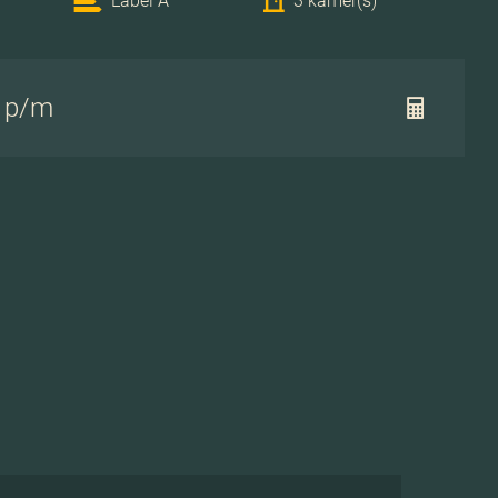
Label A
3 kamer(s)
- p/m