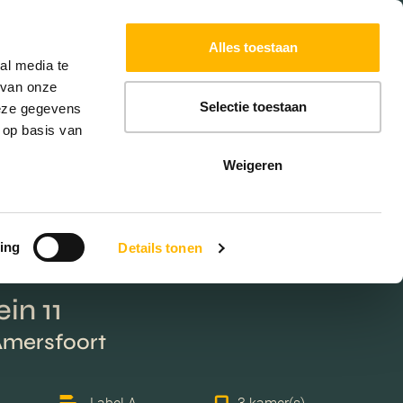
Powered by
Translate
Alles toestaan
al media te
 van onze
Selectie toestaan
deze gegevens
 op basis van
Weigeren
ing
Details tonen
in 11
 Amersfoort