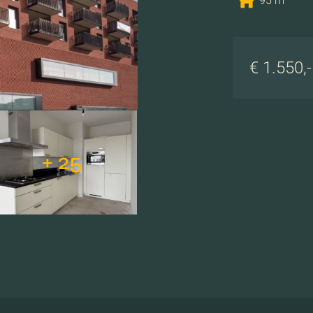
95 m
€ 1.550,
+ 25