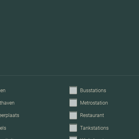
Mechanische ventilati
Betaald p
ken
Busstations
thaven
Metrostation
eerplaats
Restaurant
els
Tankstations