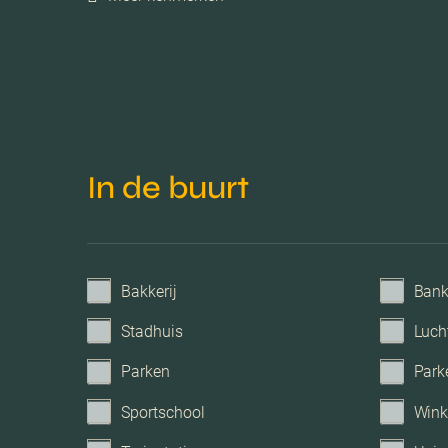
C.v.-ketel bouwjaar
Voorzieningen
Parkeerfaciliteiten
In de buurt
Garage
Bakkerij
Ban
Stadhuis
Luch
Parken
Park
Sportschool
Wink