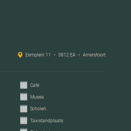
2013
e, tv kabel, lift, frans balkon, glasvezel kabel,
natuurlijke ventilatie
arkeren, parkeergarage, parkeervergunningen
Eemplein 11
•
3812 EA
•
Amersfoort
Parkeerkelder
Café
Musea
Scholen
Taxistandplaats