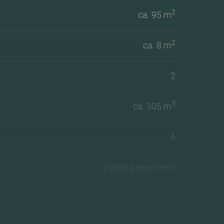
2
ca. 95 m
2
ca. 8 m
2
3
ca. 305 m
A
Volledig geisoleerd
Cv ketel, vloerverwarming gedeeltelijk