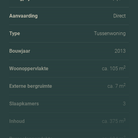
Aanvaarding
Direct
Type
Tussenwoning
Bouwjaar
2013
2
Woonoppervlakte
ca. 105 m
2
Externe bergruimte
ca. 7 m
Slaapkamers
3
3
Inhoud
ca. 375 m
2