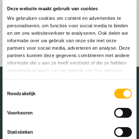
Deze website maakt gebruik van cookies
We gebruiken cookies om content en advertenties te
personaliseren, om functies voor social media te bieden
en om ons websiteverkeer te analyseren. Ook delen we
informatie over uw gebruik van onze site met onze
partners voor social media, adverteren en analyse. Deze
partners kunnen deze gegevens combineren met andere
informatie die u aan ze heeft verstrekt of die ze hebben
verzameld op basis van uw gebruik van hun services.
Toestemmingsselectie
Noodzakelijk
De buurt
Voorkeuren
Leeftijd in wijk
0 - 15 jaar (16.74%)
Statistieken
15 - 25 jaar (12.38%)