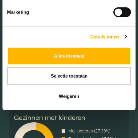
25 - 45 jaar (27.60%)
Marketing
45 - 65 jaar (23.79%)
65+ jaar (19.48%)
Details tonen
Geslacht
Alles toestaan
Mannen (47.43%)
Selectie toestaan
Vrouwen (52.57%)
Weigeren
Gezinnen met kinderen
Met kinderen (27.38%)