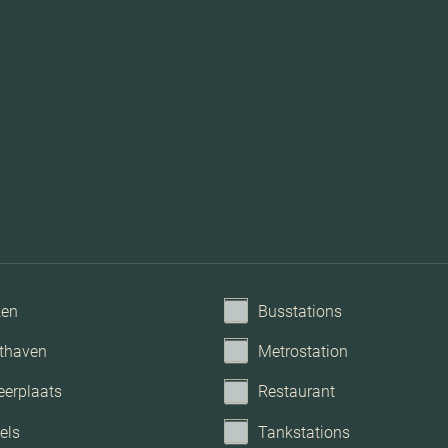
Tv kabel, lift, glasve
ken
Busstations
thaven
Metrostation
eerplaats
Restaurant
els
Tankstations