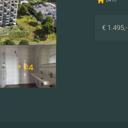
84 m
€ 1.495,
+ 24