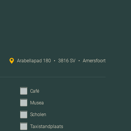
zel kabel, balansventilatie, natuurlijke ventilatie
Openbaar parkeren
Parkeerkelder
Arabellapad 180
•
3816 SV
•
Amersfoort
Café
Musea
Scholen
Taxistandplaats