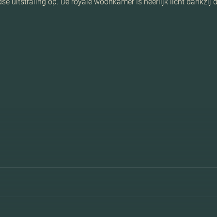
dse uitstraling op. De royale woonkamer is heerlijk licht dankzij