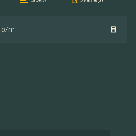
Label A
3 kamer(s)
- p/m