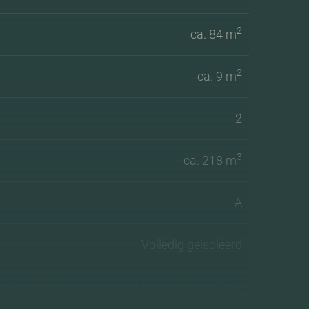
2
ca. 84 m
2
ca. 9 m
2
3
ca. 218 m
A
Volledig geisoleerd
el, warmtepomp, warmte terugwininstallatie