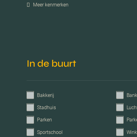
Meer kenmerken
Voorzieningen
Parkeerfaciliteiten
Garage
In de buurt
Bakkerij
Ban
Stadhuis
Luch
Parken
Park
Sportschool
Wink