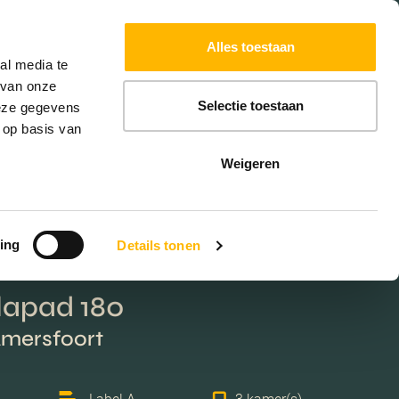
Powered by
Translate
Alles toestaan
W
HYPOTHEKEN
EXTRA DIENSTEN
al media te
 van onze
Selectie toestaan
deze gegevens
 op basis van
Weigeren
ing
Details tonen
lapad 180
Amersfoort