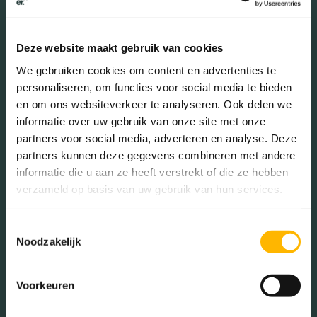
Deze website maakt gebruik van cookies
De buurt
We gebruiken cookies om content en advertenties te
personaliseren, om functies voor social media te bieden
en om ons websiteverkeer te analyseren. Ook delen we
Burgerlijke staat in wijk
informatie over uw gebruik van onze site met onze
partners voor social media, adverteren en analyse. Deze
Gehuwd (32.57%)
partners kunnen deze gegevens combineren met andere
Ongehuwd (52.77%)
informatie die u aan ze heeft verstrekt of die ze hebben
Gescheiden (9.45%)
verzameld op basis van uw gebruik van hun services.
Verweduwd (5.21%)
Toestemmingsselectie
Noodzakelijk
Leeftijd in wijk
Voorkeuren
0 - 15 jaar (17.59%)
15 - 25 jaar (13.36%)