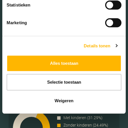
25 - 45 jaar (34.85%)
Statistieken
45 - 65 jaar (18.57%)
65+ jaar (15.64%)
Marketing
Geslacht
Details tonen
Mannen (49.18%)
Alles toestaan
Vrouwen (50.82%)
Selectie toestaan
Weigeren
Gezinnen met kinderen
Met kinderen (31.29%)
Zonder kinderen (24.49%)