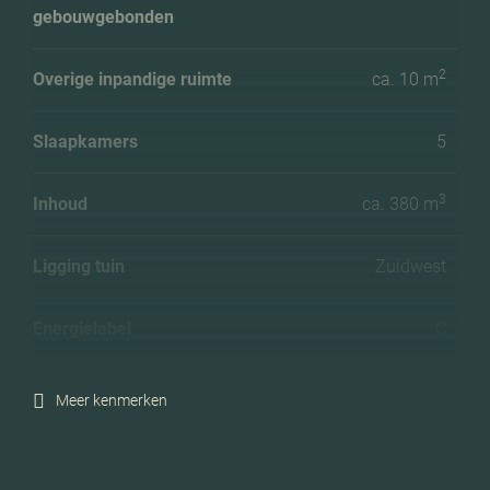
gebouwgebonden
2
Overige inpandige ruimte
ca. 10 m
Slaapkamers
5
3
Inhoud
ca. 380 m
Ligging tuin
Zuidwest
Energielabel
C
Isolatie
Dubbel glas, hr glas
Meer kenmerken
Verwarming
Cv ketel