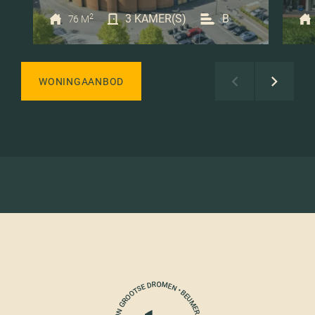
2
3 KAMER(S)
B
76 M
WONINGAANBOD