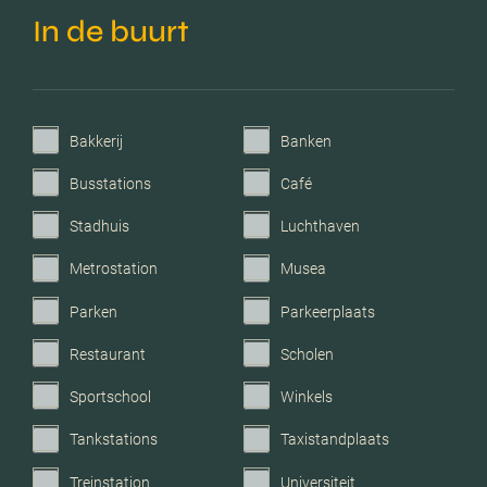
In de buurt
C.v.-ketel bouwjaar
2017
Voorzieningen
Tv kabel, lift, glasvezel
kabel, natuurlijke
ventilatie
Bakkerij
Banken
Busstations
Café
Parkeerfaciliteiten
Openbaar parkeren
Stadhuis
Luchthaven
Garage
Geen garage
Metrostation
Musea
Parken
Parkeerplaats
Restaurant
Scholen
Sportschool
Winkels
Tankstations
Taxistandplaats
Treinstation
Universiteit