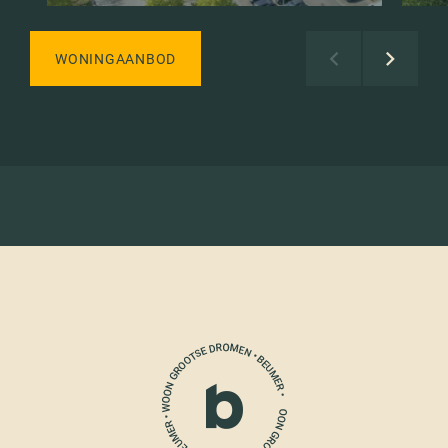
WONINGAANBOD