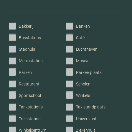
Garage
Geen garage
Bakkerij
Banken
Busstations
Café
Stadhuis
Luchthaven
Metrostation
Musea
Parken
Parkeerplaats
Restaurant
Scholen
Sportschool
Winkels
Tankstations
Taxistandplaats
Treinstation
Universiteit
Winkelcentrum
Ziekenhuis