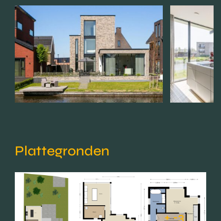
Plattegronden
+ -3