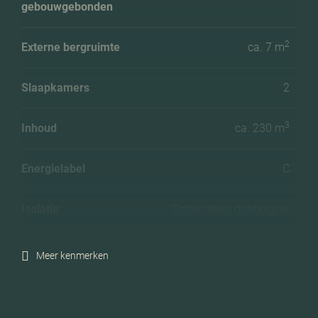
gebouwgebonden
2
Externe bergruimte
ca. 7 m
Slaapkamers
2
3
Inhoud
ca. 230 m
Energielabel
C
Isolatie
Grotendeels dubbelglas
Verwarming
Cv ketel
Meer kenmerken
C.v.-ketel bouwjaar
2019