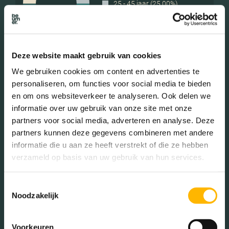
25 - 45 jaar (25.00%)
45 - 65 jaar (33.44%)
65+ jaar (16.56%)
Deze website maakt gebruik van cookies
We gebruiken cookies om content en advertenties te
Geslacht
personaliseren, om functies voor social media te bieden
en om ons websiteverkeer te analyseren. Ook delen we
informatie over uw gebruik van onze site met onze
Mannen (48.74%)
partners voor social media, adverteren en analyse. Deze
Vrouwen (51.26%)
partners kunnen deze gegevens combineren met andere
informatie die u aan ze heeft verstrekt of die ze hebben
verzameld op basis van uw gebruik van hun services.
Gezinnen met kinderen
Toestemmingsselectie
Noodzakelijk
Met kinderen (28.75%)
Zonder kinderen (23.75%)
Voorkeuren