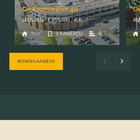
De Kramershilt 40
De
LEUSDEN • € 355.000 ,- K.K.
AM
2
3 KAMER(S)
B
76 M
WONINGAANBOD