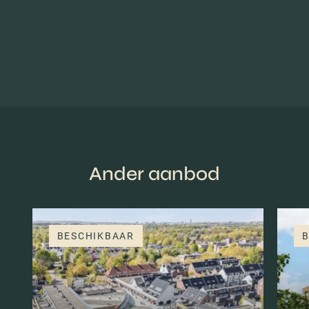
Ander aanbod
BESCHIKBAAR
B