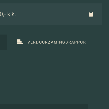
,- k.k.
T
VERDUURZAMINGSRAPPORT