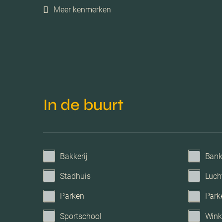
Meer kenmerken
Isolatie
Verwarming
Voorzieningen
In de buurt
Parkeerfaciliteiten
Garage
Bakkerij
Ban
Stadhuis
Luch
Parken
Park
Sportschool
Wink