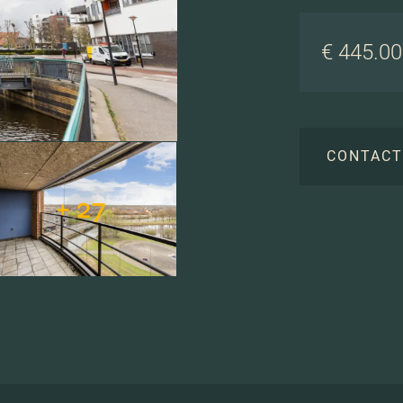
€ 445.000
CONTAC
+ 27