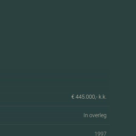
€ 445.000,- k.k.
In overleg
1997