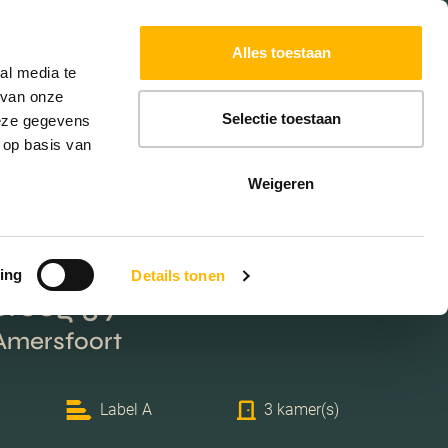
Powered by
Translate
Alles toestaan
W
HYPOTHEKEN
EXTRA DIENSTEN
al media te
 van onze
Selectie toestaan
deze gegevens
 op basis van
Weigeren
ing
Details tonen
teeg 39
 Amersfoort
Label A
3 kamer(s)