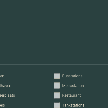
Mechanische ventilatie, bu
ken
Busstations
thaven
Metrostation
eerplaats
Restaurant
els
Tankstations