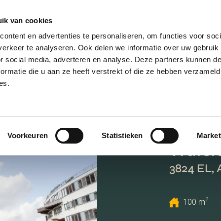
ik van cookies
AANBOD
VERKOPEN
NIEUWBOU
ontent en advertenties te personaliseren, om functies voor soci
erkeer te analyseren. Ook delen we informatie over uw gebruik
or social media, adverteren en analyse. Deze partners kunnen 
ormatie die u aan ze heeft verstrekt of die ze hebben verzameld
es.
Voorkeuren
Statistieken
Market
Waters
3824 EL,
2
100 m