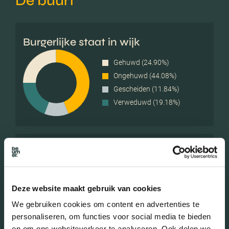
De buurt
Burgerlijke staat in wijk
Gehuwd (24.90%)
Ongehuwd (44.08%)
Gescheiden (11.84%)
Verweduwd (19.18%)
Leeftijd in wijk
0 - 15 jaar (10.61%)
15 - 25 jaar (7.76%)
Deze website maakt gebruik van cookies
25 - 45 jaar (27.35%)
We gebruiken cookies om content en advertenties te
45 - 65 jaar (18.37%)
personaliseren, om functies voor social media te bieden
65+ jaar (35.92%)
en om ons websiteverkeer te analyseren. Ook delen we