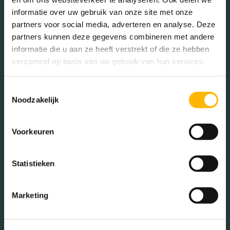
informatie over uw gebruik van onze site met onze
partners voor social media, adverteren en analyse. Deze
Geslacht
partners kunnen deze gegevens combineren met andere
informatie die u aan ze heeft verstrekt of die ze hebben
verzameld op basis van uw gebruik van hun services.
Mannen (41.74%)
Vrouwen (58.26%)
Toestemmingsselectie
Noodzakelijk
Voorkeuren
Gezinnen met kinderen
Statistieken
Met kinderen (16.79%)
Zonder kinderen (18.32%)
Marketing
Éénpersoons huishoudens
(64.89%)