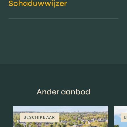
Schaduwwijzer
Ander aanbod
BESCHIKBAAR
B