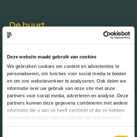
De buurt
Leeftijd in wijk
Deze website maakt gebruik van cookies
0 - 15 jaar (20.12%)
We gebruiken cookies om content en advertenties te
15 - 25 jaar (10.22%)
personaliseren, om functies voor social media te bieden
25 - 45 jaar (35.37%)
en om ons websiteverkeer te analyseren. Ook delen we
45 - 65 jaar (21.93%)
informatie over uw gebruik van onze site met onze
65+ jaar (12.37%)
partners voor social media, adverteren en analyse. Deze
partners kunnen deze gegevens combineren met andere
informatie die u aan ze heeft verstrekt of die ze hebben
Geslacht
verzameld op basis van uw gebruik van hun services.
Toestemmingsselectie
Mannen (49.63%)