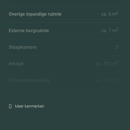
2
Overige inpandige ruimte
ca. 6 m
2
Externe bergruimte
ca. 7 m
Slaapkamers
3
3
Inhoud
ca. 305 m
2
Perceeloppervlakte
ca. 145 m
Ligging tuin
Zuidwest
Meer kenmerken
Energielabel
A
Isolatie
Dakisolatie, muurisolatie,