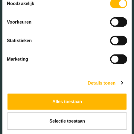
Noodzakelijk
Vrouwen (50.37%)
Voorkeuren
Statistieken
Gezinnen met kinderen
Met kinderen (34.00%)
Marketing
Zonder kinderen (23.51%)
Éénpersoons huishoudens
(42.50%)
Details tonen
Alles toestaan
Aantal inwoners:
6055
Selectie toestaan