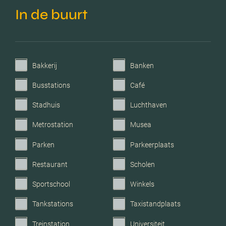
In de buurt
vloerisolatie, volledig
geisoleerd, hr glas
Verwarming
Cv ketel
Bakkerij
Banken
C.v.-ketel bouwjaar
2013
Busstations
Café
Stadhuis
Luchthaven
Voorzieningen
Mechanische ventilatie, tv
kabel, dakraam, glasvezel
Metrostation
Musea
kabel, zonnepanelen,
Parken
Parkeerplaats
natuurlijke ventilatie
Restaurant
Scholen
Parkeerfaciliteiten
Openbaar parkeren
Sportschool
Winkels
Garage
Geen garage
Tankstations
Taxistandplaats
Treinstation
Universiteit