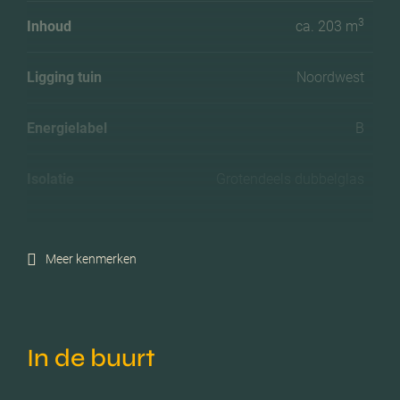
3
Inhoud
ca. 203 m
Ligging tuin
Noordwest
Energielabel
B
Isolatie
Grotendeels dubbelglas
Verwarming
Cv ketel
Meer kenmerken
C.v.-ketel bouwjaar
2019
Voorzieningen
Mechanische ventilatie, tv
In de buurt
kabel, glasvezel kabel,
natuurlijke ventilatie