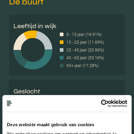
De buurt
Leeftijd in wijk
0 - 15 jaar (16.91%)
15 - 25 jaar (11.69%)
25 - 45 jaar (20.96%)
45 - 65 jaar (33.16%)
65+ jaar (17.28%)
Geslacht
Mannen (48.79%)
Vrouwen (51.21%)
Deze website maakt gebruik van cookies
We gebruiken cookies om content en advertenties te