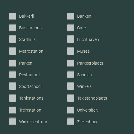
Parkeerfaciliteiten
Openbaar parkeren
Bakkerij
Banken
Garage
Geen garage
Busstations
Café
Stadhuis
Luchthaven
Metrostation
Musea
Parken
Parkeerplaats
Restaurant
Scholen
Sportschool
Winkels
Tankstations
Taxistandplaats
Treinstation
Universiteit
Winkelcentrum
Ziekenhuis