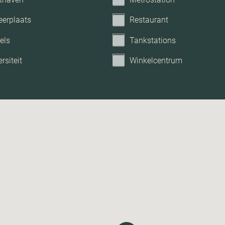
eerplaats
Restaurant
els
Tankstations
rsiteit
Winkelcentrum