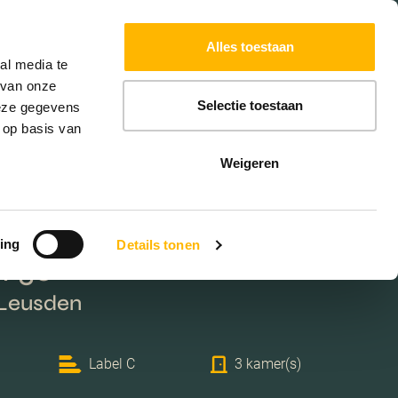
Powered by
Translate
Alles toestaan
W
HYPOTHEKEN
EXTRA DIENSTEN
al media te
 van onze
Selectie toestaan
deze gegevens
 op basis van
Weigeren
ing
Details tonen
f 50
 Leusden
Label C
3 kamer(s)