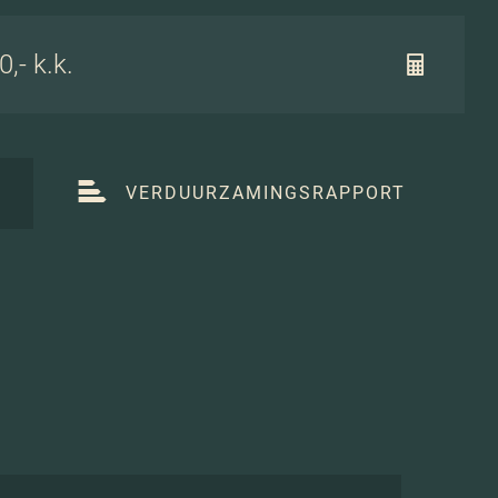
,- k.k.
T
VERDUURZAMINGSRAPPORT