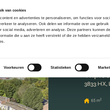
ik van cookies
AANBOD
VERKOPEN
NIEUWBOU
ontent en advertenties te personaliseren, om functies voor soci
erkeer te analyseren. Ook delen we informatie over uw gebruik
or social media, adverteren en analyse. Deze partners kunnen 
ormatie die u aan ze heeft verstrekt of die ze hebben verzameld
es.
Voorkeuren
Statistieken
Market
Vrijhoe
3833 HX,
2
65 m