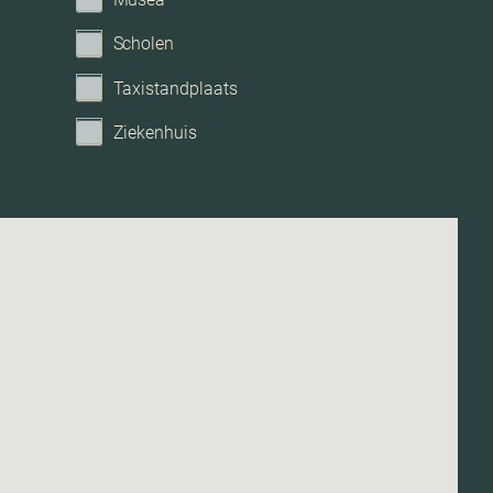
Scholen
Taxistandplaats
Ziekenhuis