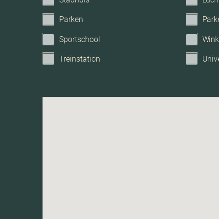
Parken
Park
Sportschool
Wink
Treinstation
Unive