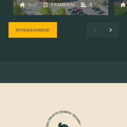
2
3 KAMER(S)
B
76 M
WONINGAANBOD