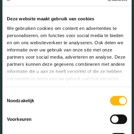
Burgerlijke staat in wijk
Deze website maakt gebruik van cookies
Gehuwd (32.29%)
We gebruiken cookies om content en advertenties te
Ongehuwd (56.60%)
personaliseren, om functies voor social media te bieden
Gescheiden (9.03%)
en om ons websiteverkeer te analyseren. Ook delen we
Verweduwd (2.08%)
informatie over uw gebruik van onze site met onze
partners voor social media, adverteren en analyse. Deze
partners kunnen deze gegevens combineren met andere
informatie die u aan ze heeft verstrekt of die ze hebben
Leeftijd in wijk
verzameld op basis van uw gebruik van hun services.
0 - 15 jaar (23.10%)
15 - 25 jaar (12.07%)
Toestemmingsselectie
25 - 45 jaar (37.24%)
Noodzakelijk
45 - 65 jaar (19.31%)
65+ jaar (8.28%)
Voorkeuren