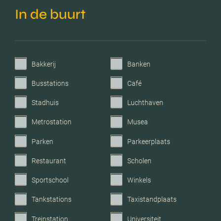
In de buurt
Verwarming
Cv ketel
Voorzieningen
Mechanische ventilatie,
rolluiken,
buitenzonwering,
Bakkerij
Banken
airconditioning
Busstations
Café
Parkeerfaciliteiten
Openbaar parkeren, op
Stadhuis
Luchthaven
eigen terrein
Metrostation
Musea
Parken
Parkeerplaats
Garage
Carport
Restaurant
Scholen
Sportschool
Winkels
Tankstations
Taxistandplaats
Treinstation
Universiteit