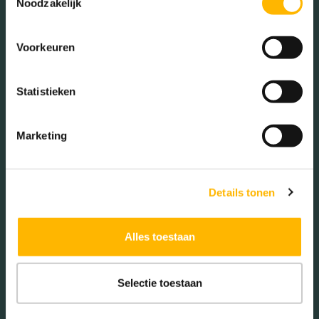
Noodzakelijk
Éénpersoons huishoudens
(34.38%)
Voorkeuren
Statistieken
Woningen koop / huur
Marketing
Koop (68.00%)
Huur (32.00%)
Details tonen
Alles toestaan
Aantal inwoners:
1145
Selectie toestaan