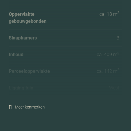
2
Oppervlakte
ca. 18 m
gebouwgebonden
Slaapkamers
3
3
Inhoud
ca. 409 m
2
Perceeloppervlakte
ca. 142 m
Ligging tuin
West
Energielabel
C
Meer kenmerken
Isolatie
Volledig geisoleerd