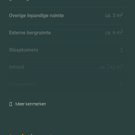
2
Overige inpandige ruimte
ca. 3 m
2
Externe bergruimte
ca. 6 m
Slaapkamers
2
3
Inhoud
ca. 242 m
Energielabel
B
Isolatie
Dubbel glas
Meer kenmerken
Verwarming
Blokverwarming