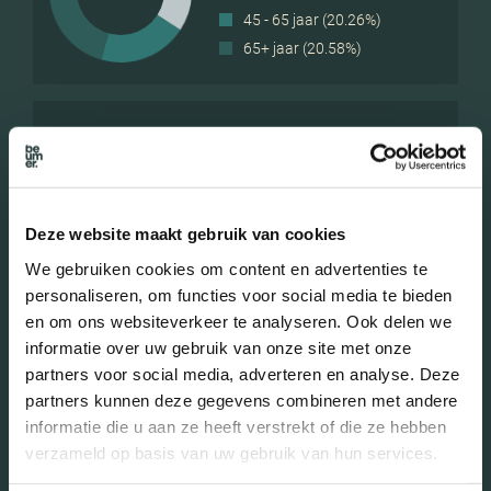
45 - 65 jaar (20.26%)
65+ jaar (20.58%)
Geslacht
Mannen (49.19%)
Deze website maakt gebruik van cookies
Vrouwen (50.81%)
We gebruiken cookies om content en advertenties te
personaliseren, om functies voor social media te bieden
en om ons websiteverkeer te analyseren. Ook delen we
informatie over uw gebruik van onze site met onze
partners voor social media, adverteren en analyse. Deze
Gezinnen met kinderen
partners kunnen deze gegevens combineren met andere
informatie die u aan ze heeft verstrekt of die ze hebben
Met kinderen (20.81%)
verzameld op basis van uw gebruik van hun services.
Zonder kinderen (27.75%)
Éénpersoons huishoudens