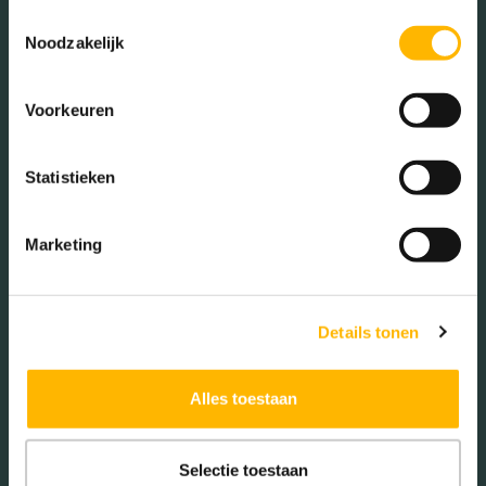
(51.45%)
Toestemmingsselectie
Noodzakelijk
Voorkeuren
Woningen koop / huur
Statistieken
Koop (62.00%)
Huur (38.00%)
Marketing
Details tonen
Aantal inwoners:
1545
Alles toestaan
Selectie toestaan