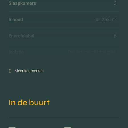
Slaapkamers
3
3
Inhoud
ca. 253 m
Energielabel
B
Isolatie
Dakisolatie, dubbel glas,
hr glas
Meer kenmerken
Verwarming
Cv ketel
C.v.-ketel bouwjaar
2004
In de buurt
Voorzieningen
Mechanische ventilatie, tv
kabel, lift, glasvezel kabel,
natuurlijke ventilatie