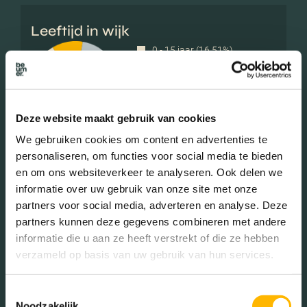
Leeftijd in wijk
0 - 15 jaar (16.51%)
15 - 25 jaar (11.14%)
25 - 45 jaar (24.87%)
45 - 65 jaar (31.27%)
Deze website maakt gebruik van cookies
65+ jaar (16.21%)
We gebruiken cookies om content en advertenties te
personaliseren, om functies voor social media te bieden
en om ons websiteverkeer te analyseren. Ook delen we
Geslacht
informatie over uw gebruik van onze site met onze
partners voor social media, adverteren en analyse. Deze
partners kunnen deze gegevens combineren met andere
Mannen (48.24%)
informatie die u aan ze heeft verstrekt of die ze hebben
Vrouwen (51.76%)
verzameld op basis van uw gebruik van hun services.
Toestemmingsselectie
Noodzakelijk