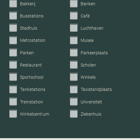
Bakkerij
Banken
Parkeerfaciliteiten
Openbaar parkeren
Busstations
Café
Garage
Geen garage
Stadhuis
Luchthaven
Metrostation
Musea
Parken
Parkeerplaats
Restaurant
Scholen
Sportschool
Winkels
Tankstations
Taxistandplaats
Treinstation
Universiteit
Winkelcentrum
Ziekenhuis