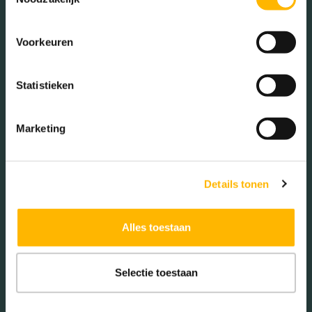
Gezinnen met kinderen
Voorkeuren
Met kinderen (34.45%)
Zonder kinderen (28.20%)
Statistieken
Éénpersoons huishoudens
(37.35%)
Marketing
Aantal inwoners:
Details tonen
15070
Alles toestaan
Selectie toestaan
Schaduwwijzer