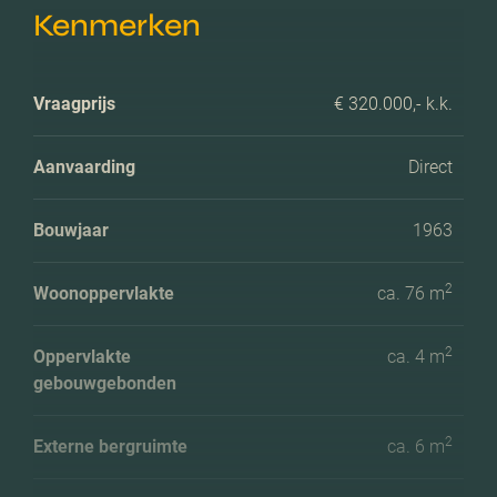
Kenmerken
Vraagprijs
€ 320.000,- k.k.
Aanvaarding
Direct
Bouwjaar
1963
2
Woonoppervlakte
ca. 76 m
2
Oppervlakte
ca. 4 m
gebouwgebonden
2
Externe bergruimte
ca. 6 m